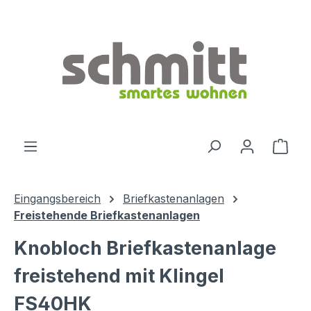
Zum Hauptinhalt springen
Ware
Eingangsbereich
Briefkastenanlagen
Freistehende Briefkastenanlagen
Knobloch Briefkastenanlage
freistehend mit Klingel
FS40HK