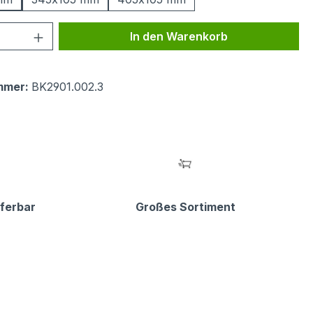
 Anzahl: Gib den gewünschten Wert ein 
In den Warenkorb
mmer:
BK2901.002.3
eferbar
Großes Sortiment