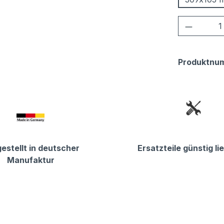
Produkt
Produktnu
estellt in deutscher
Ersatzteile günstig li
Manufaktur