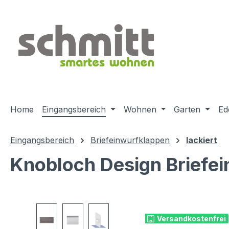
m Hauptinhalt springen
Zur Suche springen
Zur Hauptnavigation springen
Home
Eingangsbereich
Wohnen
Garten
Ed
Eingangsbereich
Briefeinwurfklappen
lackiert
Knobloch Design Briefei
Bildergalerie überspringen
Versandkostenfrei