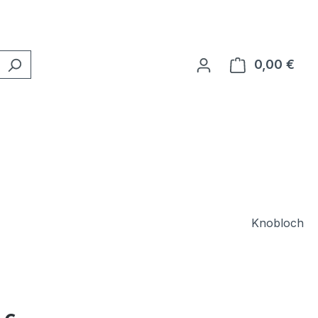
0,00 €
Ware
Knobloch
eis: