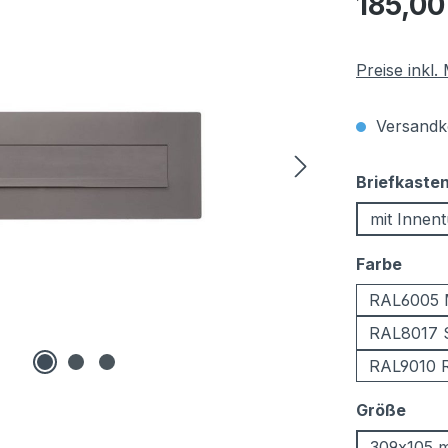
185,00
Preise inkl
Versandko
Briefkaste
mit Innent
ausw
Farbe
RAL6005 
RAL8017 
RAL9010 R
ausw
Größe
309x105 