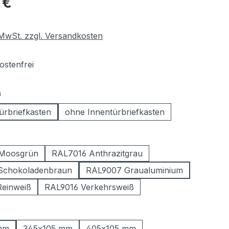
 €
. MwSt. zzgl. Versandkosten
stenfrei
auswählen
n
ürbriefkasten
ohne Innentürbriefkasten
ählen
Moosgrün
RAL7016 Anthrazitgrau
Schokoladenbraun
RAL9007 Graualuminium
einweiß
RAL9016 Verkehrsweiß
ählen
mm
345x105 mm
405x105 mm