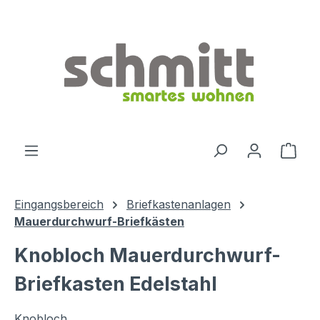
Zum Hauptinhalt springen
Ware
Eingangsbereich
Briefkastenanlagen
Mauerdurchwurf-Briefkästen
Knobloch Mauerdurchwurf-
Briefkasten Edelstahl
Knobloch