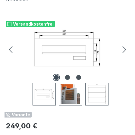
Bildergalerie überspringen
Versandkostenfrei
Variante
Regulärer Preis:
249,00 €