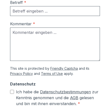
Betreff
*
(2-Draht-Technik) einfache Installation,
dadurch geringere Kosten für
Handwerker einfache Bedienung nähere
Informationen zu comelit finden Sie
Kommentar
*
unter https://www.comelitgroup.com/de-
de/ Sollten Sie zusätzliche
Türsationen benötigen, können Sie diese
unter der Artikel-Nr. COM9998 Comelit
Türstation für Video-
Sprechanlagen mitbestellen: hier klicken.
This site is protected by
Friendly Captcha
and its
Privacy Policy
and
Terms of Use
apply.
Datenschutz
Ich habe die
Datenschutzbestimmungen
zur
Kenntnis genommen und die
AGB
gelesen
und bin mit ihnen einverstanden.
*