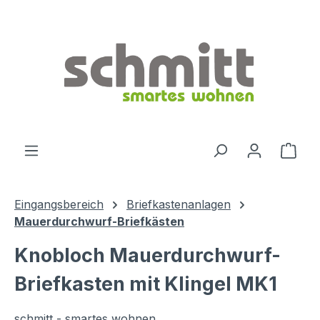
Zum Hauptinhalt springen
Ware
Eingangsbereich
Briefkastenanlagen
Mauerdurchwurf-Briefkästen
Knobloch Mauerdurchwurf-
Briefkasten mit Klingel MK1
schmitt - smartes wohnen