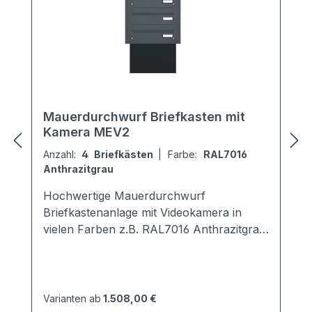
Mauerdurchwurf Briefkasten mit
Kamera MEV2
Anzahl:
4 Briefkästen
|
Farbe:
RAL7016
Anthrazitgrau
Hochwertige Mauerdurchwurf
Briefkastenanlage mit Videokamera in
vielen Farben z.B. RAL7016 Anthrazitgrau.
Jeder Kasten ist in der Tiefe von 290 -
440 mm schräg ausziehbar. Der
Neigungswinkel beträgt 30°. Der
Briefkasten ist entsprechend der
Varianten ab
1.508,00 €