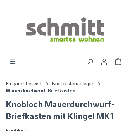
Zum Hauptinhalt springen
Ware
Eingangsbereich
Briefkastenanlagen
Mauerdurchwurf-Briefkästen
Knobloch Mauerdurchwurf-
Briefkasten mit Klingel MK1
Knobloch