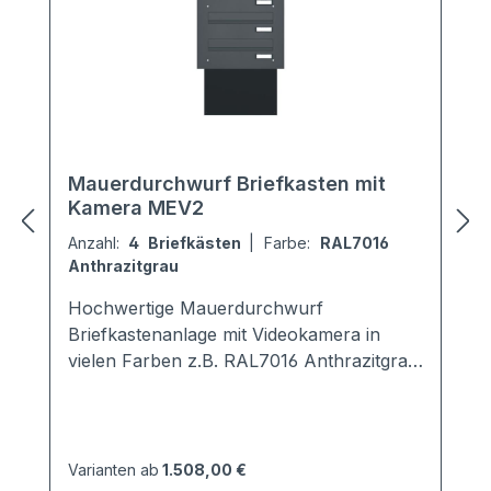
Mauerdurchwurf Briefkasten mit
Kamera MEV2
Anzahl:
4 Briefkästen
|
Farbe:
RAL7016
Anthrazitgrau
Hochwertige Mauerdurchwurf
Briefkastenanlage mit Videokamera in
vielen Farben z.B. RAL7016 Anthrazitgrau.
Jeder Kasten ist in der Tiefe von 290 -
440 mm schräg ausziehbar. Der
Neigungswinkel beträgt 30°. Der
Briefkasten ist entsprechend der
Varianten ab
1.508,00 €