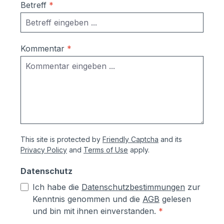
Betreff
*
(2-Draht-Technik) einfache Installation,
dadurch geringere Kosten für
Handwerker einfache Bedienung nähere
Informationen zu comelit finden Sie
Kommentar
*
unter https://www.comelitgroup.com/de-
de/ Sollten Sie zusätzliche
Türsationen benötigen, können Sie diese
unter der Artikel-Nr. COM9998 Comelit
Türstation für Video-
Sprechanlagen mitbestellen: hier klicken.
This site is protected by
Friendly Captcha
and its
Privacy Policy
and
Terms of Use
apply.
Datenschutz
Ich habe die
Datenschutzbestimmungen
zur
Kenntnis genommen und die
AGB
gelesen
und bin mit ihnen einverstanden.
*