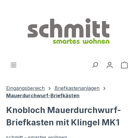
Zum Hauptinhalt springen
Ware
Eingangsbereich
Briefkastenanlagen
Mauerdurchwurf-Briefkästen
Knobloch Mauerdurchwurf-
Briefkasten mit Klingel MK1
schmitt - smartes wohnen