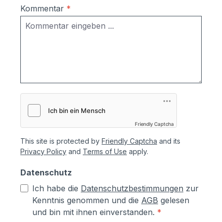
Informationen zu comelit finden Sie
Kommentar
*
unter https://www.comelitgroup.com/de-
de/ Sollten Sie zusätzliche
Türsationen benötigen, können Sie diese
unter der Artikel-Nr. COM9998 Comelit
Türstation für Video-
Sprechanlagen mitbestellen: hier klicken.
Friendly Captcha
This site is protected by
Friendly Captcha
and its
Privacy Policy
and
Terms of Use
apply.
Datenschutz
Ich habe die
Datenschutzbestimmungen
zur
Kenntnis genommen und die
AGB
gelesen
und bin mit ihnen einverstanden.
*