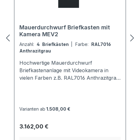
Mauerdurchwurf Briefkasten mit
Kamera MEV2
Anzahl:
4 Briefkästen
|
Farbe:
RAL7016
Anthrazitgrau
Hochwertige Mauerdurchwurf
Briefkastenanlage mit Videokamera in
vielen Farben z.B. RAL7016 Anthrazitgrau.
Jeder Kasten ist in der Tiefe von 290 -
440 mm schräg ausziehbar. Der
Neigungswinkel beträgt 30°. Der
Briefkasten ist entsprechend der
Varianten ab
1.508,00 €
Vorgabe EN13724 genormt, d.h. DIN A4
Briefumschläge passen ganz hinein und
Regulärer Preis:
3.162,00 €
müssen nicht geknickt werden. Ebenso
bleibt die Post bei vollständigen Einwurf