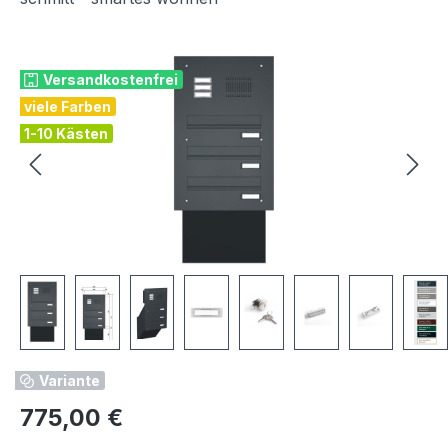
Bildergalerie überspringen
Versandkostenfrei
viele Farben
1-10 Kästen
Variante
Regulärer Preis:
775,00 €