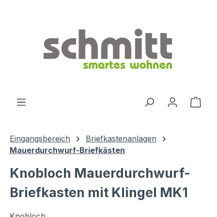
Zum Hauptinhalt springen
Ware
Eingangsbereich
Briefkastenanlagen
Mauerdurchwurf-Briefkästen
Knobloch Mauerdurchwurf-
Briefkasten mit Klingel MK1
Knobloch