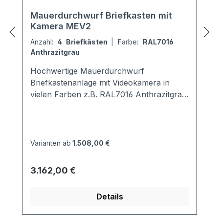
Mauerdurchwurf Briefkasten mit
Kamera MEV2
Anzahl:
4 Briefkästen
|
Farbe:
RAL7016
Anthrazitgrau
Hochwertige Mauerdurchwurf
Briefkastenanlage mit Videokamera in
vielen Farben z.B. RAL7016 Anthrazitgrau.
Jeder Kasten ist in der Tiefe von 290 -
440 mm schräg ausziehbar. Der
Neigungswinkel beträgt 30°. Der
Briefkasten ist entsprechend der
Varianten ab
1.508,00 €
Vorgabe EN13724 genormt, d.h. DIN A4
Briefumschläge passen ganz hinein und
Regulärer Preis:
3.162,00 €
müssen nicht geknickt werden. Ebenso
bleibt die Post bei vollständigen Einwurf
Details
trocken. Ausstattung: Audio-Video-
Sprechanalgen-Set von Comelit