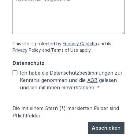
de/ Sollten Sie zusätzliche
Türsationen benötigen, können Sie diese
unter der Artikel-Nr. COM9998 Comelit
Türstation für Video-
Sprechanlagen mitbestellen: hier klicken.
This site is protected by
Friendly Captcha
and its
Privacy Policy
and
Terms of Use
apply.
Datenschutz
Ich habe die
Datenschutzbestimmungen
zur
Kenntnis genommen und die
AGB
gelesen
und bin mit ihnen einverstanden.
*
Die mit einem Stern (*) markierten Felder sind
Pflichtfelder.
Abschicken