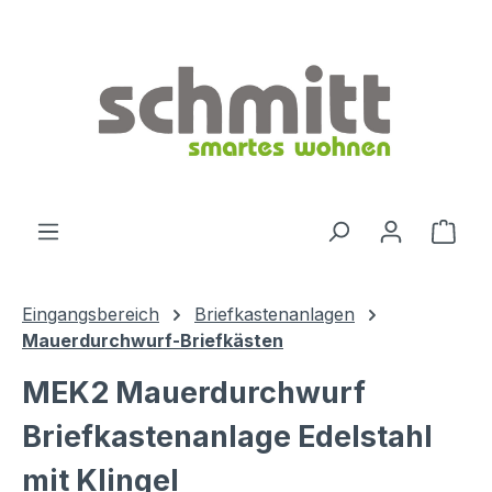
Zum Hauptinhalt springen
Ware
Eingangsbereich
Briefkastenanlagen
Mauerdurchwurf-Briefkästen
MEK2 Mauerdurchwurf
Briefkastenanlage Edelstahl
mit Klingel