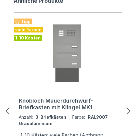
Produktgalerie überspringen
Ähnliche Produkte
Tipp
v
viele Farben
1
1-10 Kästen
Knobloch Mauerdurchwurf-
Briefkasten mit Klingel MK1
Anzahl:
3 Briefkästen
|
Farbe:
RAL9007
Graualuminium
1-10 Kästen; viele Farben (Anthrazit,