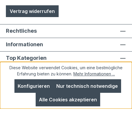
Vertrag widerrufen
Rechtliches
Informationen
Top Kategorien
Diese Website verwendet Cookies, um eine bestmögliche
Erfahrung bieten zu können.
Mehr Informationen ...
Konfigurieren
Nur technisch notwendige
Alle Preise inkl. gesetzl. Mehrwertsteuer zzgl.
Alle Cookies akzeptieren
Versandkosten
und ggf. Nachnahmegebühren, wenn
nicht anders angegeben.