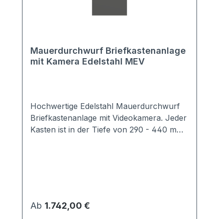
Mauerdurchwurf Briefkastenanlage
mit Kamera Edelstahl MEV
Hochwertige Edelstahl Mauerdurchwurf
Briefkastenanlage mit Videokamera. Jeder
Kasten ist in der Tiefe von 290 - 440 mm
schräg ausziehbar. Der Neigungswinkel
beträgt 30°. Der Briefkasten ist
entsprechend der Vorgabe EN13724
genormt, d.h. DIN A4 Briefumschläge
passen ganz hinein und müssen nicht
geknickt werden. Ebenso bleibt die Post
Regulärer Preis:
Ab
1.742,00 €
bei vollständigen Einwurf trocken.