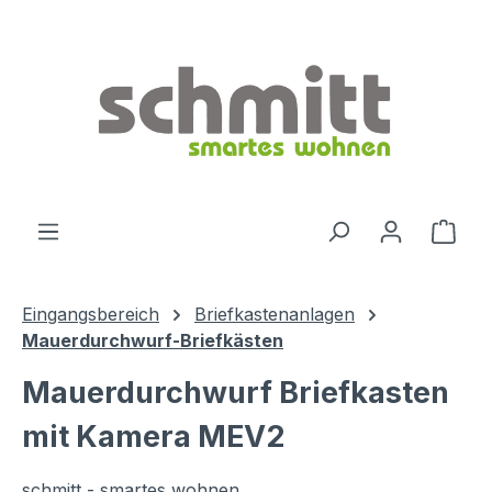
Zum Hauptinhalt springen
Ware
Eingangsbereich
Briefkastenanlagen
Mauerdurchwurf-Briefkästen
Mauerdurchwurf Briefkasten
mit Kamera MEV2
schmitt - smartes wohnen