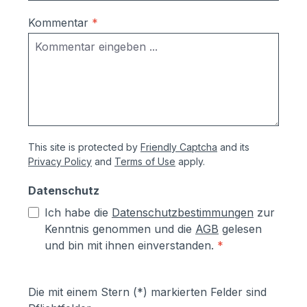
Türstation für Video-
Sprechanlagen mitbestellen: hier klicken.
Kommentar
*
This site is protected by
Friendly Captcha
and its
Privacy Policy
and
Terms of Use
apply.
Datenschutz
Ich habe die
Datenschutzbestimmungen
zur
Kenntnis genommen und die
AGB
gelesen
und bin mit ihnen einverstanden.
*
Die mit einem Stern (*) markierten Felder sind