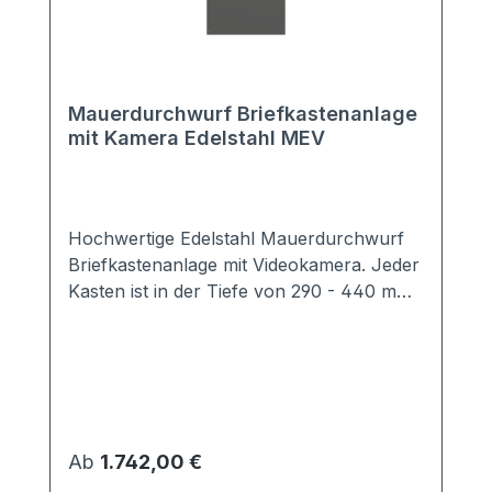
Mauerdurchwurf Briefkastenanlage
mit Kamera Edelstahl MEV
Hochwertige Edelstahl Mauerdurchwurf
Briefkastenanlage mit Videokamera. Jeder
Kasten ist in der Tiefe von 290 - 440 mm
schräg ausziehbar. Der Neigungswinkel
beträgt 30°. Der Briefkasten ist
entsprechend der Vorgabe EN13724
genormt, d.h. DIN A4 Briefumschläge
passen ganz hinein und müssen nicht
geknickt werden. Ebenso bleibt die Post
Regulärer Preis:
Ab
1.742,00 €
bei vollständigen Einwurf trocken.