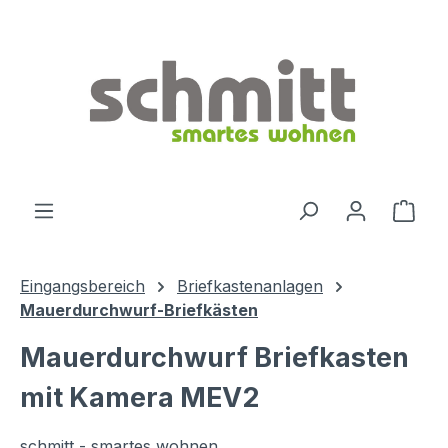
Zum Hauptinhalt springen
Ware
Eingangsbereich
Briefkastenanlagen
Mauerdurchwurf-Briefkästen
Mauerdurchwurf Briefkasten
mit Kamera MEV2
schmitt - smartes wohnen