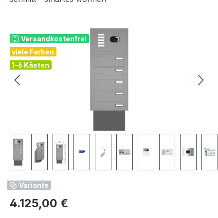
Bildergalerie überspringen
Versandkostenfrei
viele Farben
1-6 Kästen
Variante
Regulärer Preis:
4.125,00 €