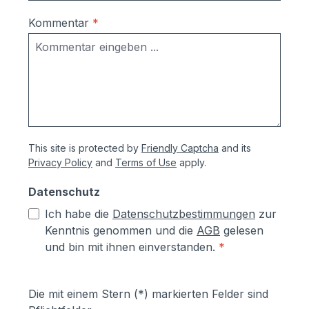
Türstation für Video-
Sprechanlagen mitbestellen: hier klicken.
Kommentar
*
This site is protected by
Friendly Captcha
and its
Privacy Policy
and
Terms of Use
apply.
Datenschutz
Ich habe die
Datenschutzbestimmungen
zur
Kenntnis genommen und die
AGB
gelesen
und bin mit ihnen einverstanden.
*
Die mit einem Stern (*) markierten Felder sind