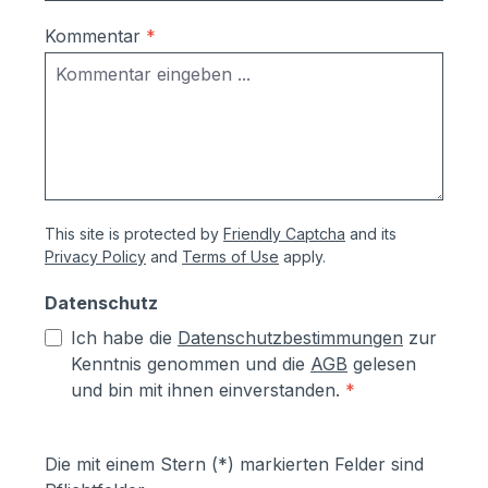
Türstation für Video-
Sprechanlagen mitbestellen: hier klicken.
Kommentar
*
This site is protected by
Friendly Captcha
and its
Privacy Policy
and
Terms of Use
apply.
Datenschutz
Ich habe die
Datenschutzbestimmungen
zur
Kenntnis genommen und die
AGB
gelesen
und bin mit ihnen einverstanden.
*
Die mit einem Stern (*) markierten Felder sind