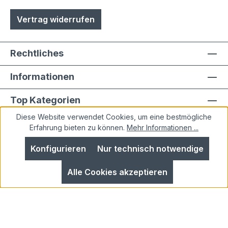
Vertrag widerrufen
Rechtliches
Informationen
Top Kategorien
Diese Website verwendet Cookies, um eine bestmögliche
Erfahrung bieten zu können.
Mehr Informationen ...
Konfigurieren
Nur technisch notwendige
Alle Preise inkl. gesetzl. Mehrwertsteuer zzgl.
Alle Cookies akzeptieren
Versandkosten
und ggf. Nachnahmegebühren, wenn
nicht anders angegeben.