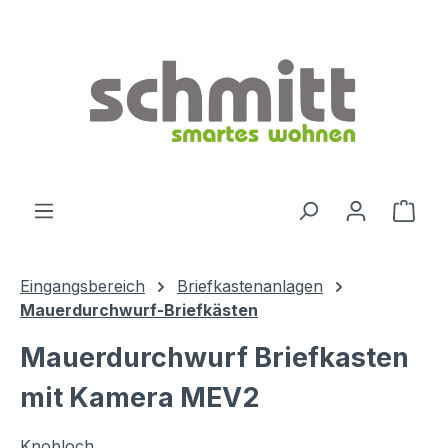
Zum Hauptinhalt springen
Ware
Eingangsbereich
Briefkastenanlagen
Mauerdurchwurf-Briefkästen
Mauerdurchwurf Briefkasten
mit Kamera MEV2
Knobloch