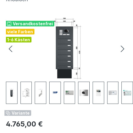
Bildergalerie überspringen
Versandkostenfrei
viele Farben
1-6 Kästen
Variante
Regulärer Preis:
4.765,00 €