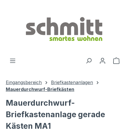
Zum Hauptinhalt springen
Ware
Eingangsbereich
Briefkastenanlagen
Mauerdurchwurf-Briefkästen
Mauerdurchwurf-
Briefkastenanlage gerade
Kästen MA1