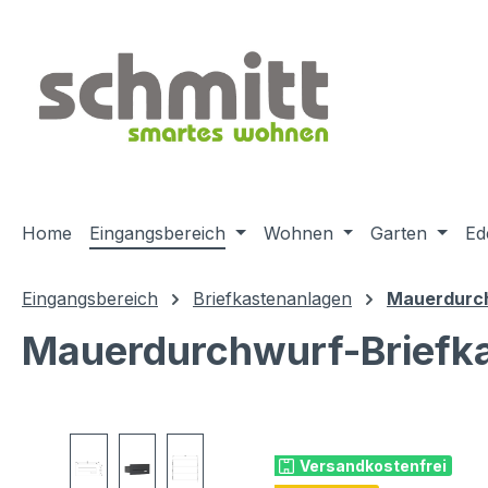
m Hauptinhalt springen
Zur Suche springen
Zur Hauptnavigation springen
Home
Eingangsbereich
Wohnen
Garten
Ed
Eingangsbereich
Briefkastenanlagen
Mauerdurch
Mauerdurchwurf-Briefk
Bildergalerie überspringen
Versandkostenfrei