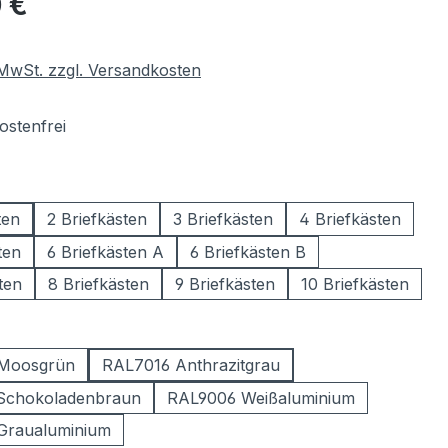
 €
. MwSt. zzgl. Versandkosten
stenfrei
wählen
ten
2 Briefkästen
3 Briefkästen
4 Briefkästen
ten
6 Briefkästen A
6 Briefkästen B
ten
8 Briefkästen
9 Briefkästen
10 Briefkästen
ählen
Moosgrün
RAL7016 Anthrazitgrau
Schokoladenbraun
RAL9006 Weißaluminium
Graualuminium