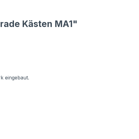
erade Kästen MA1"
k eingebaut.