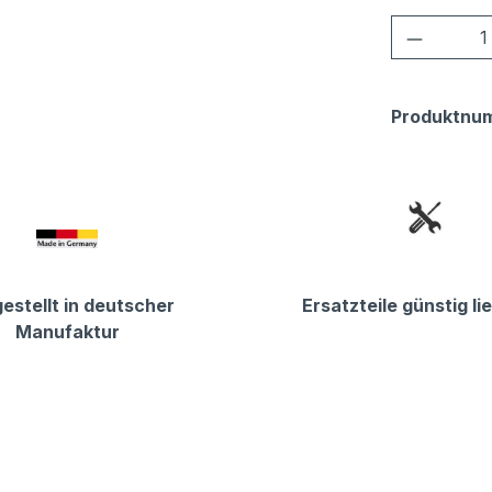
Produkt
Produktnu
estellt in deutscher
Ersatzteile günstig li
Manufaktur