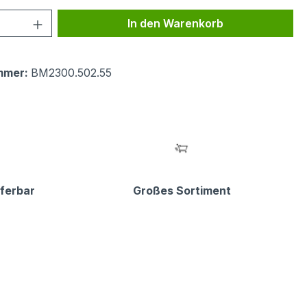
 Anzahl: Gib den gewünschten Wert ein 
In den Warenkorb
mmer:
BM2300.502.55
eferbar
Großes Sortiment