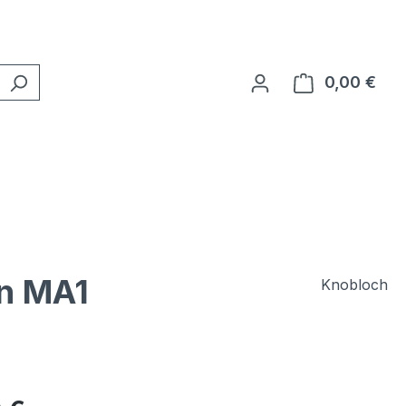
0,00 €
Ware
en MA1
Knobloch
eis: