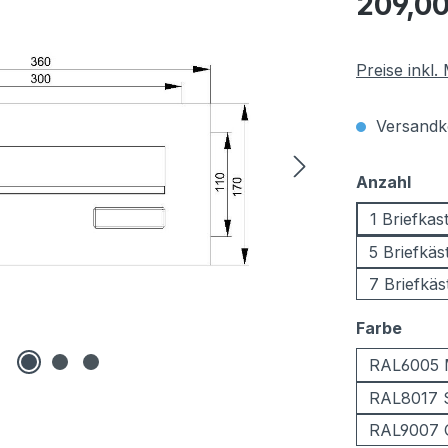
209,00
Preise inkl
Versandko
aus
Anzahl
1 Briefkas
5 Briefkäs
7 Briefkäs
ausw
Farbe
RAL6005 
RAL8017 
RAL9007 