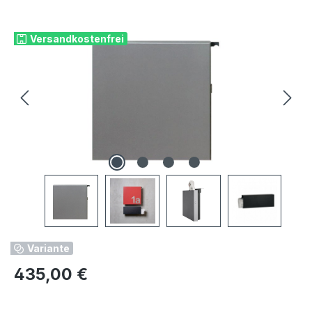
Bildergalerie überspringen
Versandkostenfrei
Variante
Regulärer Preis:
435,00 €