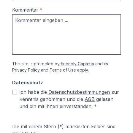
gegen
Durchrostung.Korrosionsschutzmaßnahm
Kommentar
*
en (Angaben vom Hersteller):- Kästen aus
sendzimierverzinktem Stahl (verfombar
ohne Abspringen der Beschichtung,
zusätzlich hoher Aluminiumanteil d.h.
hoher Korrosionsschutz)- Teile aus
sendzimirverzinktem Stahl werden vor
dem Pulverbeschichten Eisen-
This site is protected by
Friendly Captcha
and its
phosphatiert, Aluminiumteile chromfrei
Privacy Policy
and
Terms of Use
apply.
chromatiert- Zusätzlich erhalten alle
Aluminium- und Stahlteile, Ausnahme
Datenschutz
eloxierte Oberflächen, eine
Ich habe die
Datenschutzbestimmungen
zur
lösungsmittelfreie Pulverlackierung (z.T.
Kenntnis genommen und die
AGB
gelesen
auch Kunststoffbeschichtung genannt) mit
und bin mit ihnen einverstanden.
*
Polyesterpulver in Fassadenqualität, dies
garantiert UV- und Wetterbeständigkeit-
Stärke der Pulverbeschichtung
Die mit einem Stern (*) markierten Felder sind
mindestens ca. 70 µm