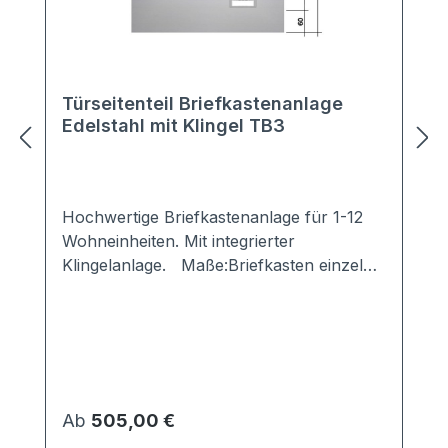
Türseitenteil Briefkastenanlage
Edelstahl mit Klingel TB3
Hochwertige Briefkastenanlage für 1-12
Wohneinheiten. Mit integrierter
Klingelanlage. Maße:Briefkasten einzeln:
300x110x380 mm (BxHxT)Frontplatte:
thermisch getrennt 24mm; kein
Metallkontakt zwischen äußerer und
innerer Frontplatte -> verhindert Kälte-
bzw. Wärmebrückenumlaufender
Überstand: 60mm Material:Kasten,
Regulärer Preis:
Ab
505,00 €
Kastentür: Stahl verzinkt, pulverlackiert