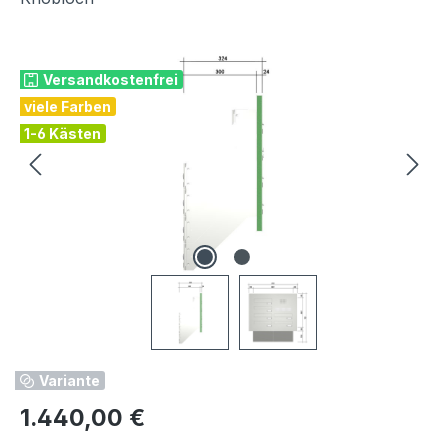
Bildergalerie überspringen
Versandkostenfrei
viele Farben
1-6 Kästen
Variante
Regulärer Preis:
1.440,00 €