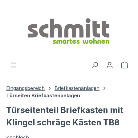
Zum Hauptinhalt springen
Ware
Eingangsbereich
Briefkastenanlagen
Türseiten Briefkastenanlagen
Türseitenteil Briefkasten mit
Klingel schräge Kästen TB8
Knobloch