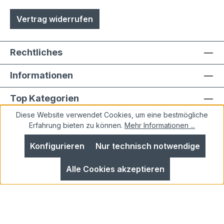
Vertrag widerrufen
Rechtliches
Informationen
Top Kategorien
Diese Website verwendet Cookies, um eine bestmögliche
Erfahrung bieten zu können.
Mehr Informationen ...
Konfigurieren
Nur technisch notwendige
Alle Preise inkl. gesetzl. Mehrwertsteuer zzgl.
Alle Cookies akzeptieren
Versandkosten
und ggf. Nachnahmegebühren, wenn
nicht anders angegeben.