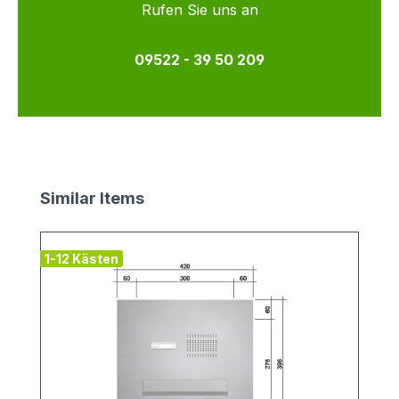
Rufen Sie uns an
09522 - 39 50 209
Produktgalerie überspringen
Similar Items
1-12 Kästen
v
1