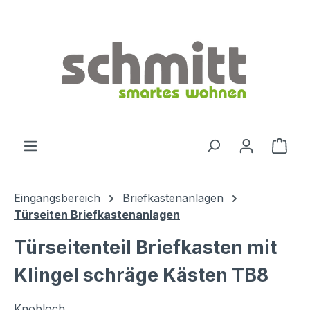
Zum Hauptinhalt springen
Ware
Eingangsbereich
Briefkastenanlagen
Türseiten Briefkastenanlagen
Türseitenteil Briefkasten mit
Klingel schräge Kästen TB8
Knobloch