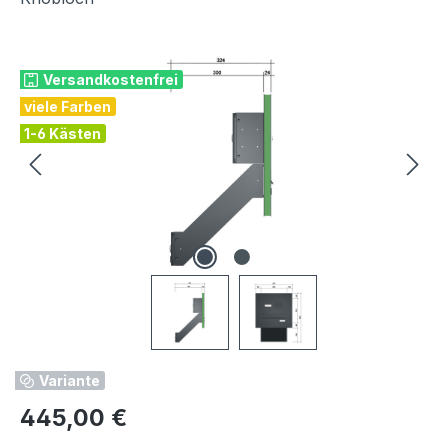
Bildergalerie überspringen
Versandkostenfrei
viele Farben
1-6 Kästen
Variante
Regulärer Preis:
445,00 €