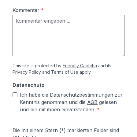
gegen
Durchrostung.Korrosionsschutzmaßnahm
Kommentar
*
en (Angaben vom Hersteller):- Kästen aus
sendzimierverzinktem Stahl (verfombar
ohne Abspringen der Beschichtung,
zusätzlich hoher Aluminiumanteil d.h.
hoher Korrosionsschutz)- Teile aus
sendzimirverzinktem Stahl werden vor
dem Pulverbeschichten Eisen-
This site is protected by
Friendly Captcha
and its
phosphatiert, Aluminiumteile chromfrei
Privacy Policy
and
Terms of Use
apply.
chromatiert- Zusätzlich erhalten alle
Aluminium- und Stahlteile, Ausnahme
Datenschutz
eloxierte Oberflächen, eine
Ich habe die
Datenschutzbestimmungen
zur
lösungsmittelfreie Pulverlackierung (z.T.
Kenntnis genommen und die
AGB
gelesen
auch Kunststoffbeschichtung genannt) mit
und bin mit ihnen einverstanden.
*
Polyesterpulver in Fassadenqualität, dies
garantiert UV- und Wetterbeständigkeit-
Stärke der Pulverbeschichtung
Die mit einem Stern (*) markierten Felder sind
mindestens ca. 70 µm