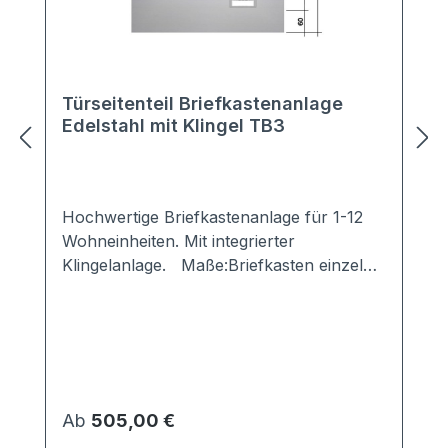
Türseitenteil Briefkastenanlage
Edelstahl mit Klingel TB3
Hochwertige Briefkastenanlage für 1-12
Wohneinheiten. Mit integrierter
Klingelanlage. Maße:Briefkasten einzeln:
300x110x380 mm (BxHxT)Frontplatte:
thermisch getrennt 24mm; kein
Metallkontakt zwischen äußerer und
innerer Frontplatte -> verhindert Kälte-
bzw. Wärmebrückenumlaufender
Überstand: 60mm Material:Kasten,
Regulärer Preis:
Ab
505,00 €
Kastentür: Stahl verzinkt, pulverlackiert