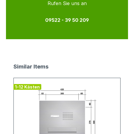
Rufen Sie uns an
09522 - 39 50 209
Produktgalerie überspringen
Similar Items
1-12 Kästen
v
1