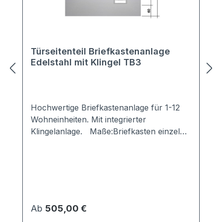
Türseitenteil Briefkastenanlage
Edelstahl mit Klingel TB3
Hochwertige Briefkastenanlage für 1-12
Wohneinheiten. Mit integrierter
Klingelanlage. Maße:Briefkasten einzeln:
300x110x380 mm (BxHxT)Frontplatte:
thermisch getrennt 24mm; kein
Metallkontakt zwischen äußerer und
innerer Frontplatte -> verhindert Kälte-
bzw. Wärmebrückenumlaufender
Überstand: 60mm Material:Kasten,
Regulärer Preis:
Ab
505,00 €
Kastentür: Stahl verzinkt, pulverlackiert