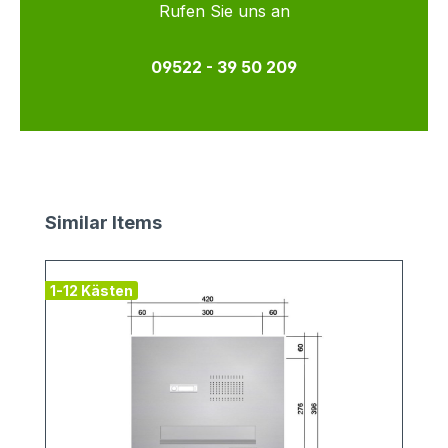
Rufen Sie uns an
09522 - 39 50 209
Produktgalerie überspringen
Similar Items
1-12 Kästen
v
1