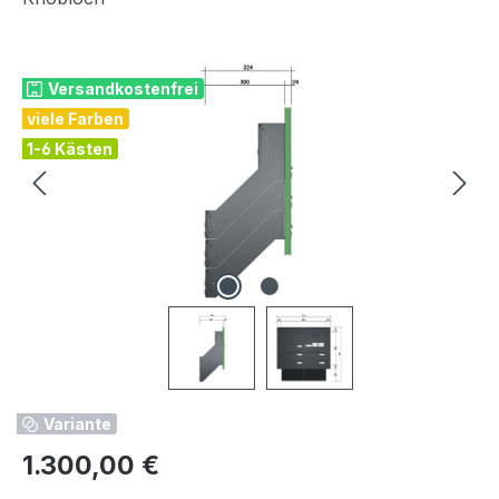
Bildergalerie überspringen
Versandkostenfrei
viele Farben
1-6 Kästen
Variante
Regulärer Preis:
1.300,00 €