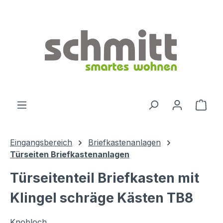
Zum Hauptinhalt springen
Ware
Eingangsbereich
Briefkastenanlagen
Türseiten Briefkastenanlagen
Türseitenteil Briefkasten mit
Klingel schräge Kästen TB8
Knobloch