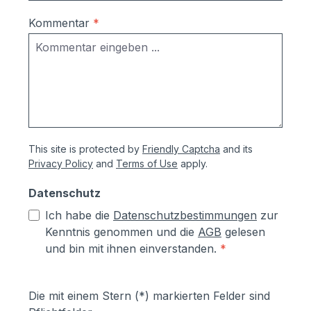
gegen
Durchrostung.Korrosionsschutzmaßnahm
Kommentar
*
en (Angaben vom Hersteller):- Kästen aus
sendzimierverzinktem Stahl (verfombar
ohne Abspringen der Beschichtung,
zusätzlich hoher Aluminiumanteil d.h.
hoher Korrosionsschutz)- Teile aus
sendzimirverzinktem Stahl werden vor
dem Pulverbeschichten Eisen-
This site is protected by
Friendly Captcha
and its
phosphatiert, Aluminiumteile chromfrei
Privacy Policy
and
Terms of Use
apply.
chromatiert- Zusätzlich erhalten alle
Aluminium- und Stahlteile, Ausnahme
Datenschutz
eloxierte Oberflächen, eine
Ich habe die
Datenschutzbestimmungen
zur
lösungsmittelfreie Pulverlackierung (z.T.
Kenntnis genommen und die
AGB
gelesen
auch Kunststoffbeschichtung genannt) mit
und bin mit ihnen einverstanden.
*
Polyesterpulver in Fassadenqualität, dies
garantiert UV- und Wetterbeständigkeit-
Stärke der Pulverbeschichtung
Die mit einem Stern (*) markierten Felder sind
mindestens ca. 70 µm