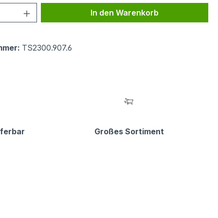
 Anzahl: Gib den gewünschten Wert ein 
In den Warenkorb
mmer:
TS2300.907.6
eferbar
Großes Sortiment