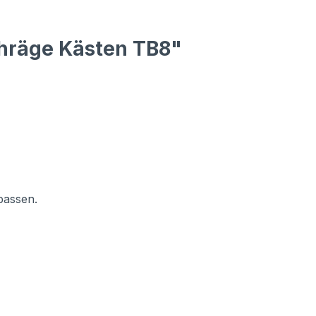
chräge Kästen TB8"
passen.