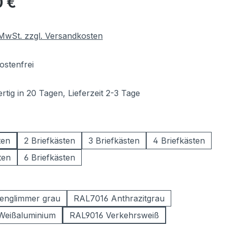
0 €
. MwSt. zzgl. Versandkosten
stenfrei
tig in 20 Tagen, Lieferzeit 2-3 Tage
wählen
ten
2 Briefkästen
3 Briefkästen
4 Briefkästen
ten
6 Briefkästen
ählen
englimmer grau
RAL7016 Anthrazitgrau
Weißaluminium
RAL9016 Verkehrsweiß