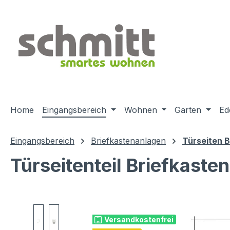
m Hauptinhalt springen
Zur Suche springen
Zur Hauptnavigation springen
Home
Eingangsbereich
Wohnen
Garten
Ed
Eingangsbereich
Briefkastenanlagen
Türseiten 
Türseitenteil Briefkaste
Bildergalerie überspringen
Versandkostenfrei