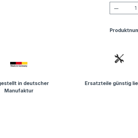
Produkt
Produktnu
estellt in deutscher
Ersatzteile günstig li
Manufaktur