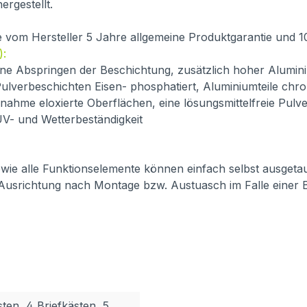
ergestellt.
ie vom Hersteller 5 Jahre allgemeine Produktgarantie und 
):
ne Abspringen der Beschichtung, zusätzlich hoher Alumini
ulverbeschichten Eisen- phosphatiert, Aluminiumteile chro
usnahme eloxierte Oberflächen, eine lösungsmittelfreie Pul
 UV- und Wetterbeständigkeit
 sowie alle Funktionselemente können einfach selbst ausget
 Ausrichtung nach Montage bzw. Austuasch im Falle einer 
sten, 4 Briefkästen, 5