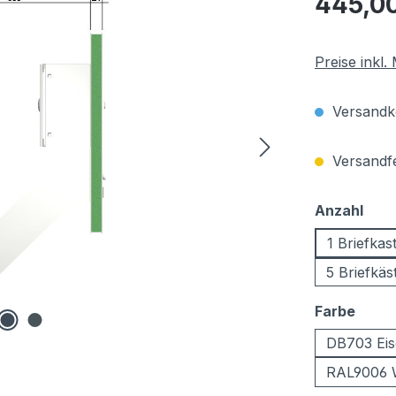
445,0
Preise inkl
Versandko
Versandfer
aus
Anzahl
1 Briefkas
5 Briefkäs
ausw
Farbe
DB703 Eis
RAL9006 