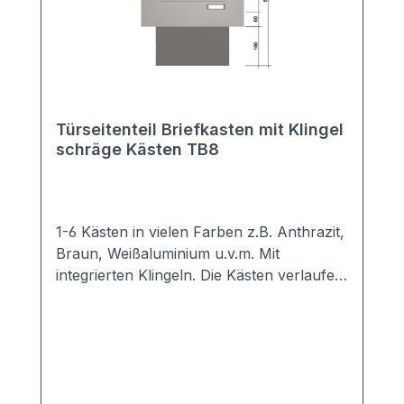
Türseitenteil Briefkasten mit Klingel
schräge Kästen TB8
1-6 Kästen in vielen Farben z.B. Anthrazit,
Braun, Weißaluminium u.v.m. Mit
integrierten Klingeln. Die Kästen verlaufen
schräg nach unten. Sie benötigen daher
weniger Platz in der Tiefe. Hochwertige
Türseiten-Briefkastenanlage mit
genormten Kästen, so dass DIN A4
Briefumschläge komplett hinein passen.