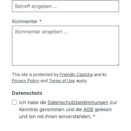
zuverlässigen und flexiblen Partner in
Sachen Briefkästen und
Briefkastenanlagen.Briefkästen werden
Kommentar
*
bei Max Knobloch bereits seit 1869
hergestellt.Garantie:Auf alle Briefkästen
und Briefkastenanlagen erhalten Sie vom
Hersteller 5 Jahre allgemeine
Produktgarantie und 10 Jahre Garantie
gegen
Durchrostung.Korrosionsschutzmaßnahm
This site is protected by
Friendly Captcha
and its
en (Angaben vom Hersteller):- Kästen aus
Privacy Policy
and
Terms of Use
apply.
sendzimierverzinktem Stahl (verfombar
ohne Abspringen der Beschichtung,
Datenschutz
zusätzlich hoher Aluminiumanteil d.h.
Ich habe die
Datenschutzbestimmungen
zur
hoher Korrosionsschutz)- Teile aus
Kenntnis genommen und die
AGB
gelesen
sendzimirverzinktem Stahl werden vor
und bin mit ihnen einverstanden.
*
dem Pulverbeschichten Eisen-
phosphatiert, Aluminiumteile chromfrei