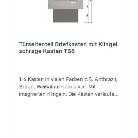
Türseitenteil Briefkasten mit Klingel
schräge Kästen TB8
1-6 Kästen in vielen Farben z.B. Anthrazit,
Braun, Weißaluminium u.v.m. Mit
integrierten Klingeln. Die Kästen verlaufen
schräg nach unten. Sie benötigen daher
weniger Platz in der Tiefe. Hochwertige
Türseiten-Briefkastenanlage mit
genormten Kästen, so dass DIN A4
Briefumschläge komplett hinein passen.