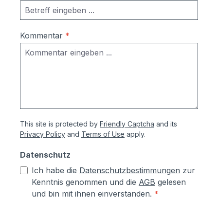
zuverlässigen und flexiblen Partner in
Sachen Briefkästen und
Briefkastenanlagen.Briefkästen werden
Kommentar
*
bei Max Knobloch bereits seit 1869
hergestellt.Garantie:Auf alle Briefkästen
und Briefkastenanlagen erhalten Sie vom
Hersteller 5 Jahre allgemeine
Produktgarantie und 10 Jahre Garantie
gegen
Durchrostung.Korrosionsschutzmaßnahm
This site is protected by
Friendly Captcha
and its
en (Angaben vom Hersteller):- Kästen aus
Privacy Policy
and
Terms of Use
apply.
sendzimierverzinktem Stahl (verfombar
ohne Abspringen der Beschichtung,
Datenschutz
zusätzlich hoher Aluminiumanteil d.h.
Ich habe die
Datenschutzbestimmungen
zur
hoher Korrosionsschutz)- Teile aus
Kenntnis genommen und die
AGB
gelesen
sendzimirverzinktem Stahl werden vor
und bin mit ihnen einverstanden.
*
dem Pulverbeschichten Eisen-
phosphatiert, Aluminiumteile chromfrei