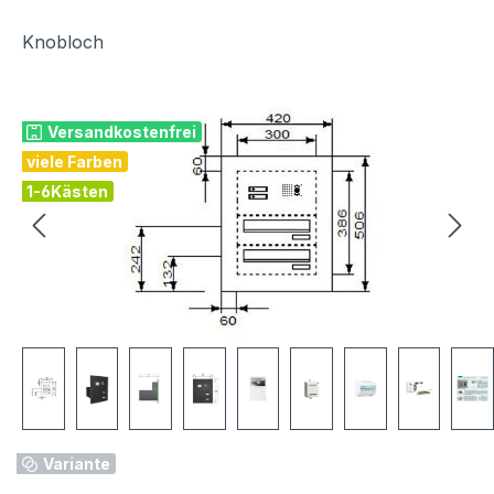
Knobloch
Bildergalerie überspringen
Versandkostenfrei
viele Farben
1-6Kästen
Variante