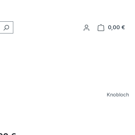
0,00 €
Ware
Knobloch
eis: