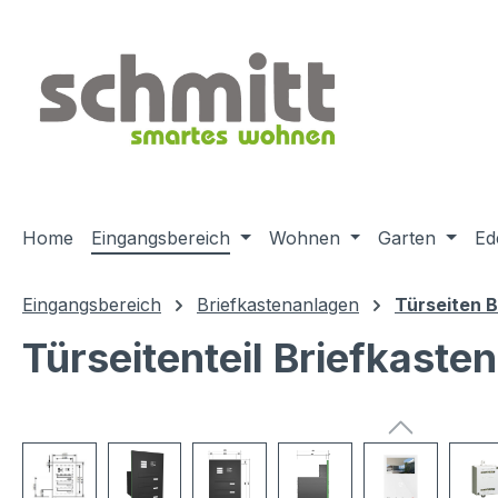
m Hauptinhalt springen
Zur Suche springen
Zur Hauptnavigation springen
Home
Eingangsbereich
Wohnen
Garten
Ed
Eingangsbereich
Briefkastenanlagen
Türseiten 
Türseitenteil Briefkast
Bildergalerie überspringen