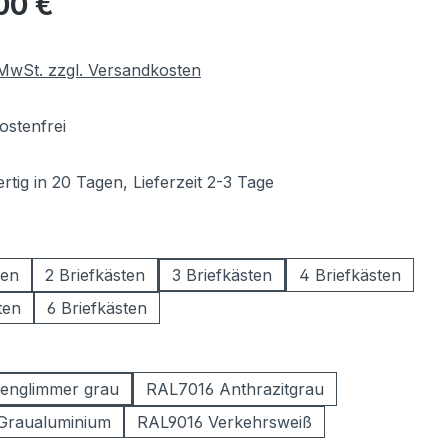
00 €
. MwSt. zzgl. Versandkosten
stenfrei
tig in 20 Tagen, Lieferzeit 2-3 Tage
wählen
ten
2 Briefkästen
3 Briefkästen
4 Briefkästen
ten
6 Briefkästen
ählen
englimmer grau
RAL7016 Anthrazitgrau
Graualuminium
RAL9016 Verkehrsweiß