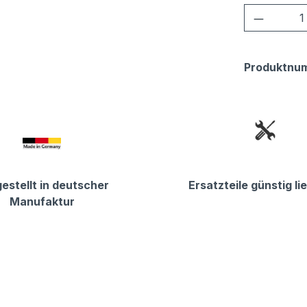
Produkt
Produktnu
estellt in deutscher
Ersatzteile günstig li
Manufaktur