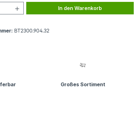
 Anzahl: Gib den gewünschten Wert ein 
In den Warenkorb
mmer:
BT2300.904.32
eferbar
Großes Sortiment