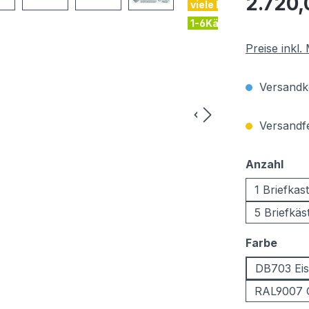
2.720,
viele Farben
1-6Kästen
Preise inkl
Versandko
Versandfer
aus
Anzahl
1 Briefkas
5 Briefkäs
ausw
Farbe
DB703 Eis
RAL9007 