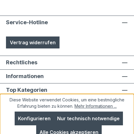
durch Laien möglich
Service-Hotline
Vertrag widerrufen
Rechtliches
Informationen
Top Kategorien
Diese Website verwendet Cookies, um eine bestmögliche
Erfahrung bieten zu können.
Mehr Informationen ...
Konfigurieren
Nur technisch notwendige
Alle Preise inkl. gesetzl. Mehrwertsteuer zzgl.
Alle Cookies akzeptieren
Versandkosten
und ggf. Nachnahmegebühren, wenn