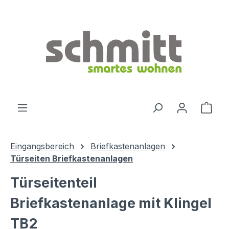
Zum Hauptinhalt springen
Ware
Eingangsbereich
Briefkastenanlagen
Türseiten Briefkastenanlagen
Türseitenteil
Briefkastenanlage mit Klingel
TB2