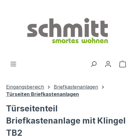
Zum Hauptinhalt springen
Ware
Eingangsbereich
Briefkastenanlagen
Türseiten Briefkastenanlagen
Türseitenteil
Briefkastenanlage mit Klingel
TB2