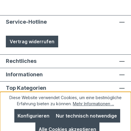
durch Laien möglich
Service-Hotline
Vertrag widerrufen
Rechtliches
Informationen
Top Kategorien
Diese Website verwendet Cookies, um eine bestmögliche
Erfahrung bieten zu können.
Mehr Informationen ...
Konfigurieren
Nur technisch notwendige
Alle Preise inkl. gesetzl. Mehrwertsteuer zzgl.
Alle Cookies akzeptieren
Versandkosten
und ggf. Nachnahmegebühren, wenn