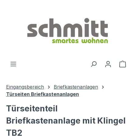
Zum Hauptinhalt springen
Ware
Eingangsbereich
Briefkastenanlagen
Türseiten Briefkastenanlagen
Türseitenteil
Briefkastenanlage mit Klingel
TB2