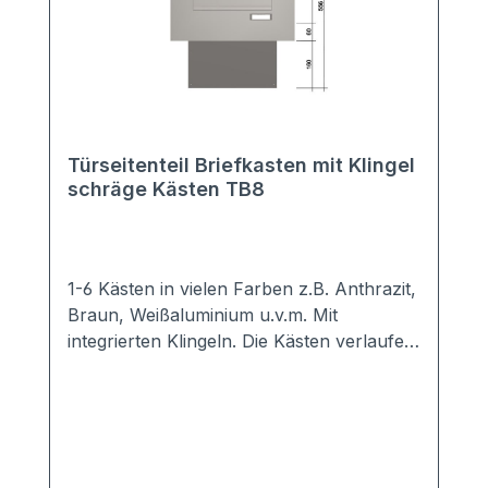
Türseitenteil Briefkasten mit Klingel
schräge Kästen TB8
1-6 Kästen in vielen Farben z.B. Anthrazit,
Braun, Weißaluminium u.v.m. Mit
integrierten Klingeln. Die Kästen verlaufen
schräg nach unten. Sie benötigen daher
weniger Platz in der Tiefe. Hochwertige
Türseiten-Briefkastenanlage mit
genormten Kästen, so dass DIN A4
Briefumschläge komplett hinein passen.