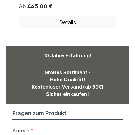
Die Frontplatte ist thermisch getrennt, so
Regulärer Preis:
Ab
445,00 €
dass keine Kältebrücken entstehen
können. Der umlaufende Überstand
Details
beträgt 60mm. Auf Anfrage kann dieser
aber auch vergrößert werden.
Ausstattung: je Briefkasten ein
Namensschild je Briefkasten ein
Antivandalismus-Klingelstaster, silber,
10 Jahre Erfahrung!
beleuchtbar, korrosionsgeschütz,
Schildwechsel von vorne mittels
Großes Sortiment -
beiliegendem Schlüssel 1 Sprechsieb mit
Hohe Qualität!
Universaladapter für alle handelsüblichen
Kostenloser Versand (ab 50€)
Sprechanlagen Anlage wird innen OHNE
Sicher einkaufen!
Verkleidung geliefert; seitliche Bohrungen
sind sichtbar hochwertiges Schloss mit
Staubschutz und je 2 Schlüssel Anlage
Fragen zum Produkt
kann auf Nachfrage auch für mehr als 6
Wohneinheiten geliefert werden
Anrede
*
Maße:Briefkasten einzeln: 300x110x300