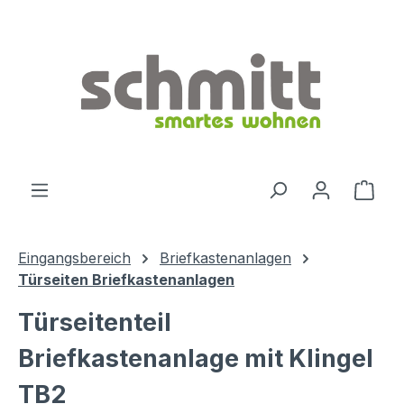
Zum Hauptinhalt springen
Ware
Eingangsbereich
Briefkastenanlagen
Türseiten Briefkastenanlagen
Türseitenteil
Briefkastenanlage mit Klingel
TB2