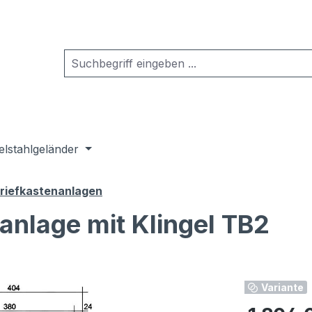
elstahlgeländer
Briefkastenanlagen
nanlage mit Klingel TB2
Variante
Regulärer Pr