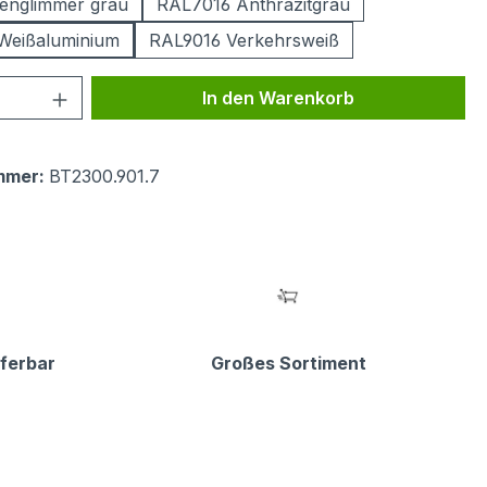
englimmer grau
RAL7016 Anthrazitgrau
Weißaluminium
RAL9016 Verkehrsweiß
 Anzahl: Gib den gewünschten Wert ein 
In den Warenkorb
mmer:
BT2300.901.7
eferbar
Großes Sortiment