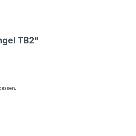
ngel TB2"
passen.