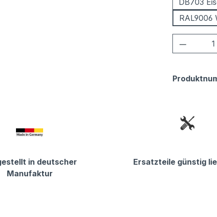
DB703 Eis
RAL9006 
Produkt
Produktnu
estellt in deutscher
Ersatzteile günstig li
Manufaktur