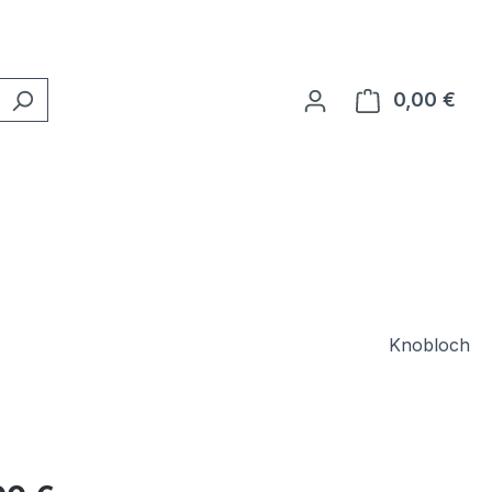
0,00 €
Ware
Knobloch
eis: