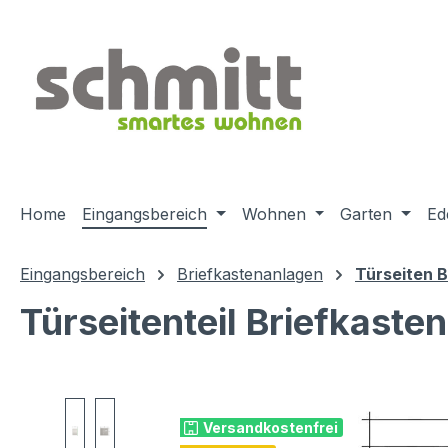
m Hauptinhalt springen
Zur Suche springen
Zur Hauptnavigation springen
Home
Eingangsbereich
Wohnen
Garten
Ed
Eingangsbereich
Briefkastenanlagen
Türseiten 
Türseitenteil Briefkaste
Bildergalerie überspringen
Versandkostenfrei