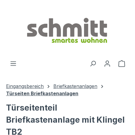
Zum Hauptinhalt springen
Ware
Eingangsbereich
Briefkastenanlagen
Türseiten Briefkastenanlagen
Türseitenteil
Briefkastenanlage mit Klingel
TB2