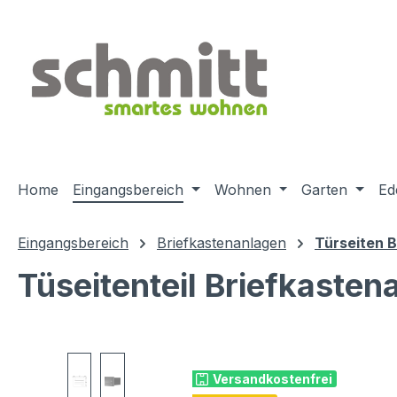
m Hauptinhalt springen
Zur Suche springen
Zur Hauptnavigation springen
Home
Eingangsbereich
Wohnen
Garten
Ed
Eingangsbereich
Briefkastenanlagen
Türseiten 
Tüseitenteil Briefkaste
Bildergalerie überspringen
Versandkostenfrei