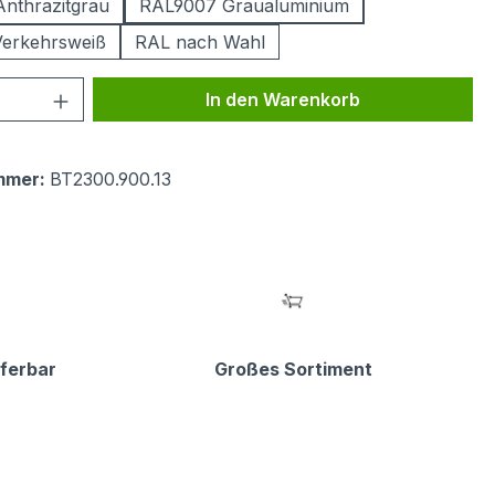
nthrazitgrau
RAL9007 Graualuminium
erkehrsweiß
RAL nach Wahl
 Anzahl: Gib den gewünschten Wert ein 
In den Warenkorb
mmer:
BT2300.900.13
eferbar
Großes Sortiment