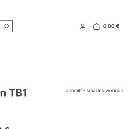
0,00 €
Ware
en TB1
schmitt - smartes wohnen
eis: