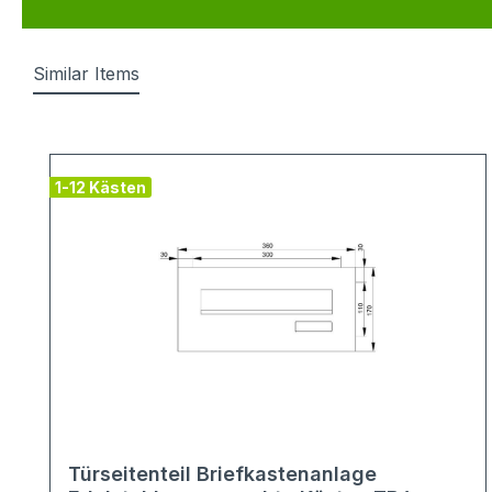
Similar Items
Produktgalerie überspringen
1-12 Kästen
Türseitenteil Briefkastenanlage