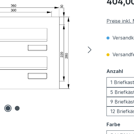
404,0
Preise inkl
Versandko
Versandfer
aus
Anzahl
1 Briefkas
5 Briefkäs
9 Briefkäs
12 Briefkä
ausw
Farbe