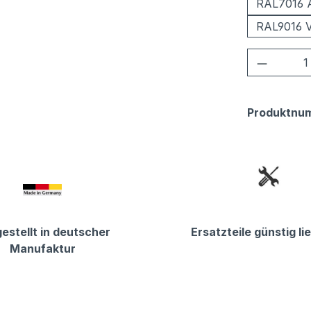
RAL7016 A
RAL9016 V
Produkt
Produktnu
estellt in deutscher
Ersatzteile günstig li
Manufaktur