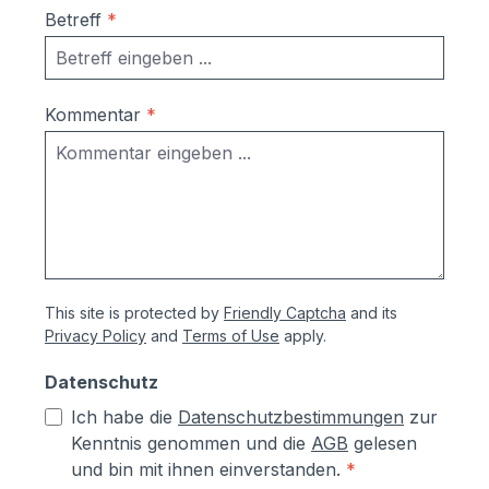
Ausrichtung nach Montage bzw.
Betreff
*
Austuasch im Falle einer Beschädigung
durch Laien möglich
Kommentar
*
This site is protected by
Friendly Captcha
and its
Privacy Policy
and
Terms of Use
apply.
Datenschutz
Ich habe die
Datenschutzbestimmungen
zur
Kenntnis genommen und die
AGB
gelesen
und bin mit ihnen einverstanden.
*