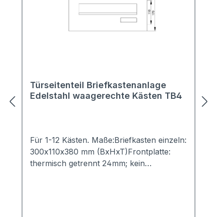
Türseitenteil Briefkastenanlage
Edelstahl waagerechte Kästen TB4
Für 1-12 Kästen. Maße:Briefkasten einzeln:
300x110x380 mm (BxHxT)Frontplatte:
thermisch getrennt 24mm; kein
Metallkontakt zwischen äußerer und
innerer Frontplatte -> verhindert Kälte-
bzw. Wärmebrückenumlaufender
Überstand: 30mm Material:Kasten,