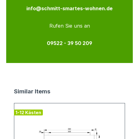
info@schmitt-smartes-wohnen.de
Rufen Sie uns an
09522 - 39 50 209
Produktgalerie überspringen
Similar Items
1-12 Kästen
v
1