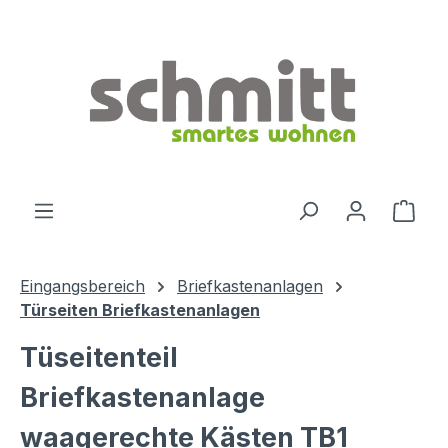
Zum Hauptinhalt springen
Ware
Eingangsbereich
Briefkastenanlagen
Türseiten Briefkastenanlagen
Tüseitenteil
Briefkastenanlage
waagerechte Kästen TB1