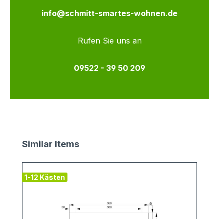
info@schmitt-smartes-wohnen.de
Rufen Sie uns an
09522 - 39 50 209
Produktgalerie überspringen
Similar Items
1-12 Kästen
v
1