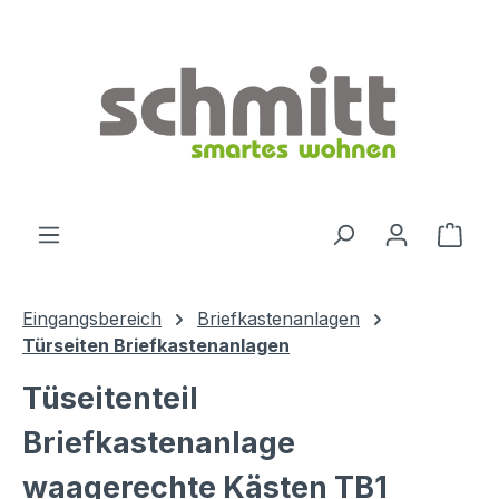
Zum Hauptinhalt springen
Ware
Eingangsbereich
Briefkastenanlagen
Türseiten Briefkastenanlagen
Tüseitenteil
Briefkastenanlage
waagerechte Kästen TB1