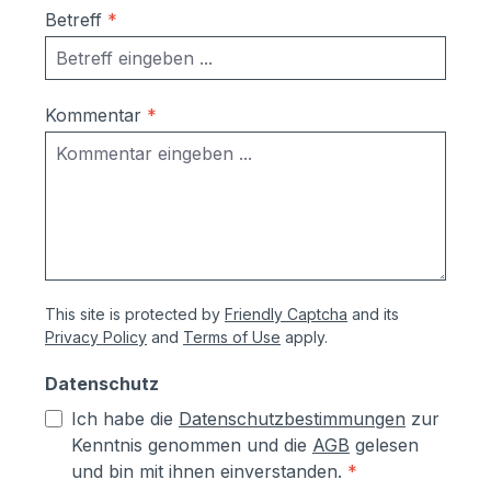
Ausrichtung nach Montage bzw.
Betreff
*
Austuasch im Falle einer Beschädigung
durch Laien möglich
Kommentar
*
This site is protected by
Friendly Captcha
and its
Privacy Policy
and
Terms of Use
apply.
Datenschutz
Ich habe die
Datenschutzbestimmungen
zur
Kenntnis genommen und die
AGB
gelesen
und bin mit ihnen einverstanden.
*