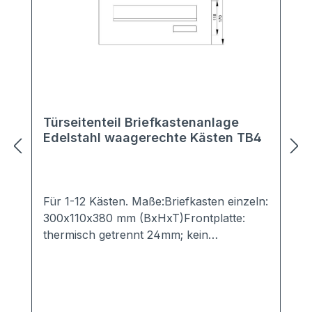
Türseitenteil Briefkastenanlage
Edelstahl waagerechte Kästen TB4
Für 1-12 Kästen. Maße:Briefkasten einzeln:
300x110x380 mm (BxHxT)Frontplatte:
thermisch getrennt 24mm; kein
Metallkontakt zwischen äußerer und
innerer Frontplatte -> verhindert Kälte-
bzw. Wärmebrückenumlaufender
Überstand: 30mm Material:Kasten,