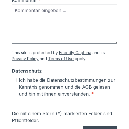
Kommentar
*
dem Pulverbeschichten Eisen-
phosphatiert, Aluminiumteile chromfrei
chromatiert- Zusätzlich erhalten alle
Aluminium- und Stahlteile, Ausnahme
eloxierte Oberflächen, eine
lösungsmittelfreie Pulverlackierung (z.T.
auch Kunststoffbeschichtung genannt) mit
This site is protected by
Friendly Captcha
and its
Polyesterpulver in Fassadenqualität, dies
Privacy Policy
and
Terms of Use
apply.
garantiert UV- und Wetterbeständigkeit-
Stärke der Pulverbeschichtung
Datenschutz
mindestens ca. 70 µmProduktservice:-
Ich habe die
Datenschutzbestimmungen
zur
Ersatzteile sind günsitg vorrätig, Türen
Kenntnis genommen und die
AGB
gelesen
und Klappen sowie alle Funktionselemente
und bin mit ihnen einverstanden.
*
können einfach selbst ausgetauscht
werden- Türen sind mit
Hammerschrauben befestigt- einfache
Die mit einem Stern (*) markierten Felder sind
Ausrichtung nach Montage bzw.
Pflichtfelder.
Austuasch im Falle einer Beschädigung