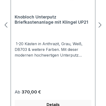
Knobloch Unterputz
Briefkastenanlage mit Klingel UP21
1-20 Kästen in Anthrazit, Grau, Weiß,
DB703 & weitere Farben. Mit dieser
modernen hochwertigen Unterputz
Briefkastenanlage setzen Sie Akzente an
jedem Haus.Dezent hält sich die Unterputz
Briefkastenanlage UP21 im
Hintergrund.Die optimal abgestimmte
Verkleidung sorgt für idealen Schutz vor
Wind und Wetter.Die Kästen der Unterputz
Regulärer Preis:
Ab
370,00 €
Briefkastenanlage UP21 sind
entsprechend der Vorgabe EN13724
Details