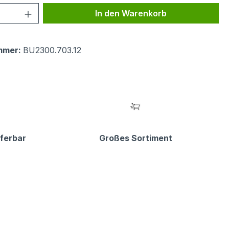
 Anzahl: Gib den gewünschten Wert ein 
In den Warenkorb
mmer:
BU2300.703.12
eferbar
Großes Sortiment