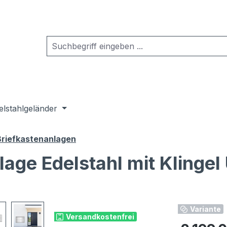
elstahlgeländer
Briefkastenanlagen
lage Edelstahl mit Klingel
Variante
Versandkostenfrei
Regulärer Pr