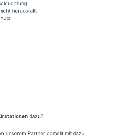
-Beleuchtung
icht herausfällt
chutz
ürstationen
dazu?
on unserem Partner comelit mit dazu.