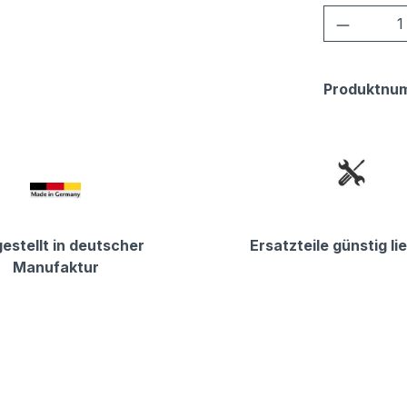
Produkt
Produktnu
estellt in deutscher
Ersatzteile günstig li
Manufaktur