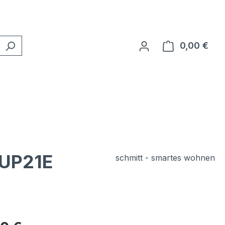
0,00 €
Ware
 UP21E
schmitt - smartes wohnen
eis: