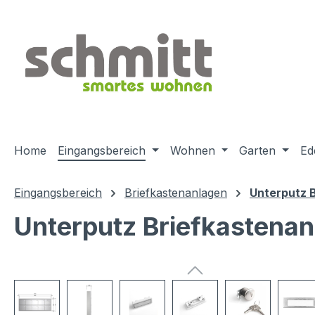
m Hauptinhalt springen
Zur Suche springen
Zur Hauptnavigation springen
Home
Eingangsbereich
Wohnen
Garten
Ed
Eingangsbereich
Briefkastenanlagen
Unterputz 
Unterputz Briefkastenan
Bildergalerie überspringen