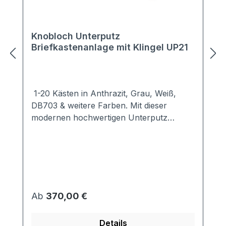
Knobloch Unterputz
Briefkastenanlage mit Klingel UP21
1-20 Kästen in Anthrazit, Grau, Weiß,
DB703 & weitere Farben. Mit dieser
modernen hochwertigen Unterputz
Briefkastenanlage setzen Sie Akzente an
jedem Haus.Dezent hält sich die Unterputz
Briefkastenanlage UP21 im
Hintergrund.Die optimal abgestimmte
Verkleidung sorgt für idealen Schutz vor
Wind und Wetter.Die Kästen der Unterputz
Regulärer Preis:
Ab
370,00 €
Briefkastenanlage UP21 sind
entsprechend der Vorgabe EN13724
Details