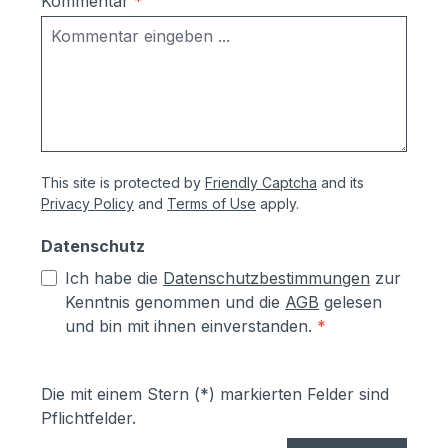
Kommentar
*
dem Pulverbeschichten Eisen-
phosphatiert, Aluminiumteile chromfrei
chromatiert- Zusätzlich erhalten alle
Aluminium- und Stahlteile, Ausnahme
eloxierte Oberflächen, eine
lösungsmittelfreie Pulverlackierung (z.T.
auch Kunststoffbeschichtung genannt) mit
This site is protected by
Friendly Captcha
and its
Polyesterpulver in Fassadenqualität, dies
Privacy Policy
and
Terms of Use
apply.
garantiert UV- und Wetterbeständigkeit-
Stärke der Pulverbeschichtung
Datenschutz
mindestens ca. 70 µmProduktservice:-
Ich habe die
Datenschutzbestimmungen
zur
Ersatzteile sind günsitg vorrätig, Türen
Kenntnis genommen und die
AGB
gelesen
und Klappen sowie alle Funktionselemente
und bin mit ihnen einverstanden.
*
können einfach selbst ausgetauscht
werden- Türen sind mit
Hammerschrauben befestigt- einfache
Die mit einem Stern (*) markierten Felder sind
Ausrichtung nach Montage bzw.
Pflichtfelder.
Austuasch im Falle einer Beschädigung