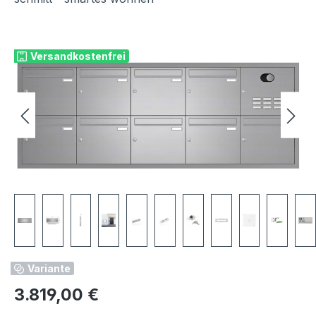
Bildergalerie überspringen
Versandkostenfrei
Variante
Regulärer Preis:
3.819,00 €