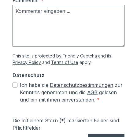
Kommentar
*
dem Pulverbeschichten Eisen-
phosphatiert, Aluminiumteile chromfrei
chromatiert- Zusätzlich erhalten alle
Aluminium- und Stahlteile, Ausnahme
eloxierte Oberflächen, eine
lösungsmittelfreie Pulverlackierung (z.T.
auch Kunststoffbeschichtung genannt) mit
This site is protected by
Friendly Captcha
and its
Polyesterpulver in Fassadenqualität, dies
Privacy Policy
and
Terms of Use
apply.
garantiert UV- und Wetterbeständigkeit-
Stärke der Pulverbeschichtung
Datenschutz
mindestens ca. 70 µmProduktservice:-
Ich habe die
Datenschutzbestimmungen
zur
Ersatzteile sind günsitg vorrätig, Türen
Kenntnis genommen und die
AGB
gelesen
und Klappen sowie alle Funktionselemente
und bin mit ihnen einverstanden.
*
können einfach selbst ausgetauscht
werden- Türen sind mit
Hammerschrauben befestigt- einfache
Die mit einem Stern (*) markierten Felder sind
Ausrichtung nach Montage bzw.
Pflichtfelder.
Austuasch im Falle einer Beschädigung