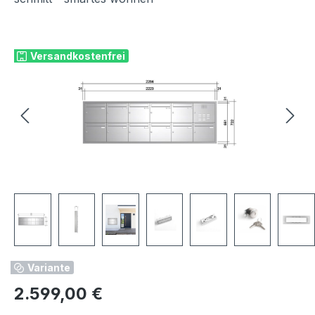
Bildergalerie überspringen
Versandkostenfrei
Variante
Regulärer Preis:
2.599,00 €