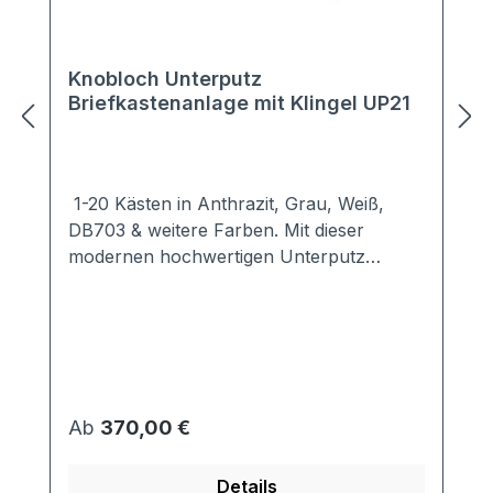
Knobloch Unterputz
Briefkastenanlage mit Klingel UP21
1-20 Kästen in Anthrazit, Grau, Weiß,
DB703 & weitere Farben. Mit dieser
modernen hochwertigen Unterputz
Briefkastenanlage setzen Sie Akzente an
jedem Haus.Dezent hält sich die Unterputz
Briefkastenanlage UP21 im
Hintergrund.Die optimal abgestimmte
Verkleidung sorgt für idealen Schutz vor
Wind und Wetter.Die Kästen der Unterputz
Regulärer Preis:
Ab
370,00 €
Briefkastenanlage UP21 sind
entsprechend der Vorgabe EN13724
Details