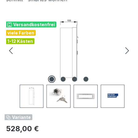
Bildergalerie überspringen
Versandkostenfrei
viele Farben
1-12 Kästen
Variante
Regulärer Preis:
528,00 €