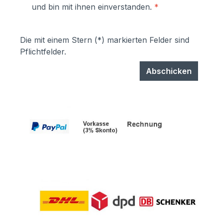
und bin mit ihnen einverstanden.
*
können einfach selbst ausgetauscht
werden- Türen sind mit
Hammerschrauben befestigt- einfache
Die mit einem Stern (*) markierten Felder sind
Ausrichtung nach Montage bzw.
Pflichtfelder.
Austuasch im Falle einer Beschädigung
durch Laien möglich
Abschicken