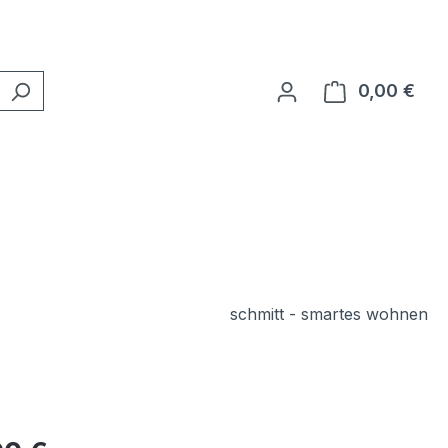
0,00 €
Ware
schmitt - smartes wohnen
eis: