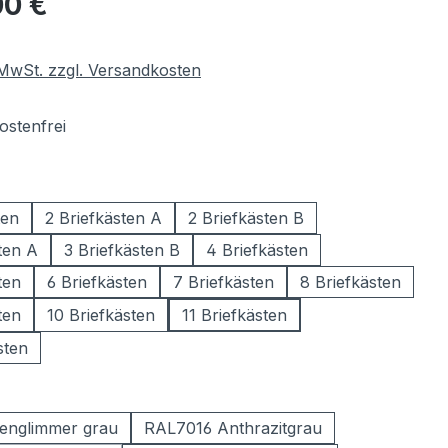
00 €
. MwSt. zzgl. Versandkosten
stenfrei
wählen
ten
2 Briefkästen A
2 Briefkästen B
ten A
3 Briefkästen B
4 Briefkästen
ten
6 Briefkästen
7 Briefkästen
8 Briefkästen
ten
10 Briefkästen
11 Briefkästen
sten
ählen
englimmer grau
RAL7016 Anthrazitgrau