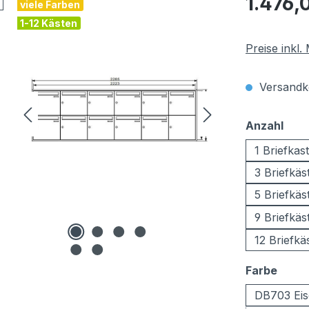
1.476,
viele Farben
1-12 Kästen
Preise inkl
Versandko
aus
Anzahl
1 Briefkas
3 Briefkäs
5 Briefkäs
9 Briefkäs
12 Briefkä
ausw
Farbe
DB703 Eis