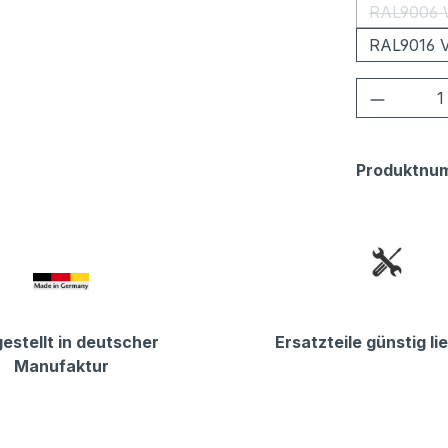
RAL9006 
RAL9016 V
Produkt
Produktnu
estellt in deutscher
Ersatzteile günstig li
Manufaktur