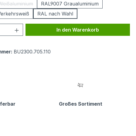
Weißaluminium
RAL9007 Graualuminium
(Diese Option ist zurzeit nicht verfügbar.)
erkehrsweiß
RAL nach Wahl
 Anzahl: Gib den gewünschten Wert ein 
In den Warenkorb
mmer:
BU2300.705.110
eferbar
Großes Sortiment