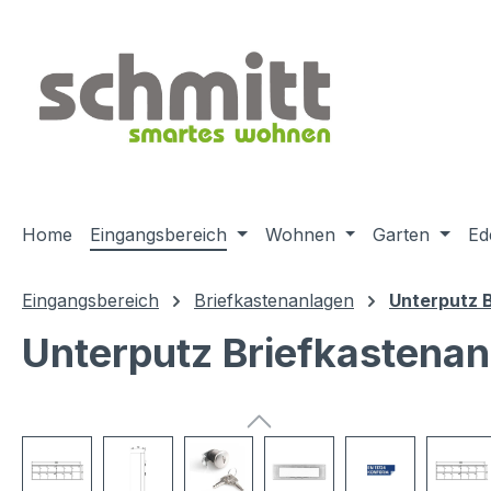
m Hauptinhalt springen
Zur Suche springen
Zur Hauptnavigation springen
Home
Eingangsbereich
Wohnen
Garten
Ed
Eingangsbereich
Briefkastenanlagen
Unterputz 
Unterputz Briefkastena
Bildergalerie überspringen