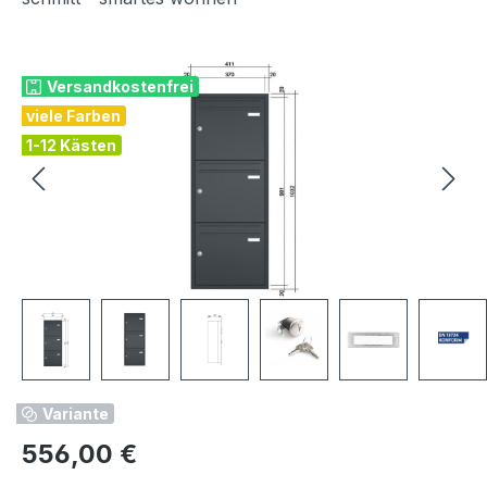
Bildergalerie überspringen
Versandkostenfrei
viele Farben
1-12 Kästen
Variante
Regulärer Preis:
556,00 €