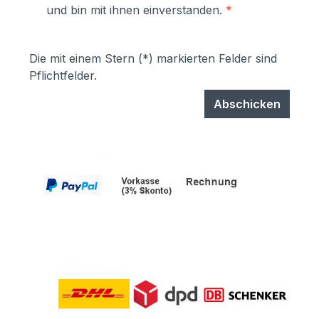
und bin mit ihnen einverstanden.
*
können einfach selbst ausgetauscht
werden- Türen sind mit
Hammerschrauben befestigt- einfache
Die mit einem Stern (*) markierten Felder sind
Ausrichtung nach Montage bzw.
Pflichtfelder.
Austuasch im Falle einer Beschädigung
durch Laien möglich
Abschicken