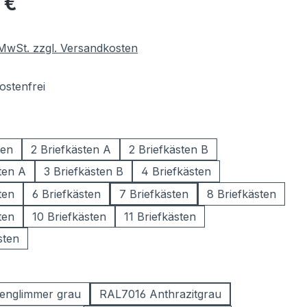
 €
. MwSt. zzgl. Versandkosten
stenfrei
wählen
ten
2 Briefkästen A
2 Briefkästen B
ten A
3 Briefkästen B
4 Briefkästen
ten
6 Briefkästen
7 Briefkästen
8 Briefkästen
ten
10 Briefkästen
11 Briefkästen
sten
ählen
englimmer grau
RAL7016 Anthrazitgrau