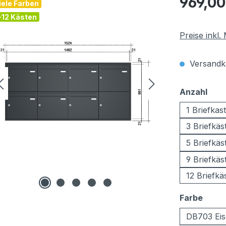
969,00
iele Farben
-12 Kästen
Preise inkl
Versandko
aus
Anzahl
1 Briefkas
3 Briefkäs
5 Briefkäs
9 Briefkäs
12 Briefkä
ausw
Farbe
DB703 Eis