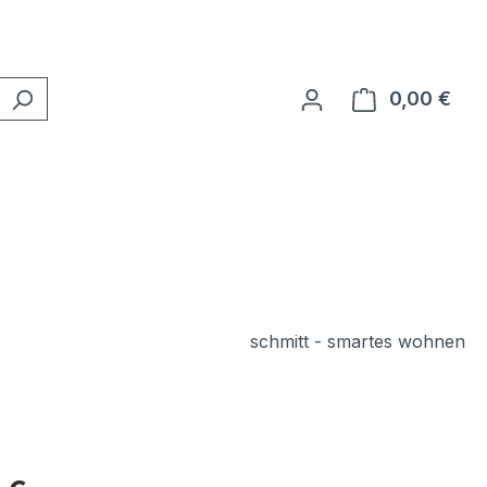
0,00 €
Ware
schmitt - smartes wohnen
eis: