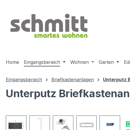
m Hauptinhalt springen
Zur Suche springen
Zur Hauptnavigation springen
Home
Eingangsbereich
Wohnen
Garten
Ed
Eingangsbereich
Briefkastenanlagen
Unterputz 
Unterputz Briefkastena
Bildergalerie überspringen