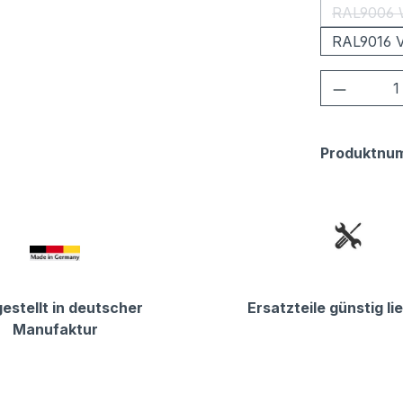
RAL9006 
RAL9016 V
Produkt
Produktnu
estellt in deutscher
Ersatzteile günstig li
Manufaktur