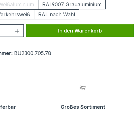
Weißaluminium
RAL9007 Graualuminium
(Diese Option ist zurzeit nicht verfügbar.)
erkehrsweiß
RAL nach Wahl
 Anzahl: Gib den gewünschten Wert ein 
In den Warenkorb
mmer:
BU2300.705.78
eferbar
Großes Sortiment