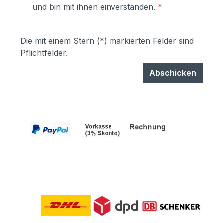
und bin mit ihnen einverstanden.
*
können einfach selbst ausgetauscht
werden- Türen sind mit
Hammerschrauben befestigt- einfache
Die mit einem Stern (*) markierten Felder sind
Ausrichtung nach Montage bzw.
Pflichtfelder.
Austuasch im Falle einer Beschädigung
durch Laien möglich
Abschicken