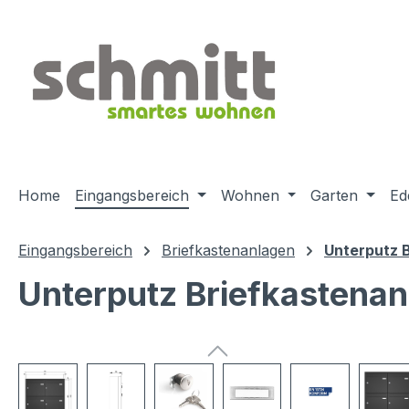
m Hauptinhalt springen
Zur Suche springen
Zur Hauptnavigation springen
Home
Eingangsbereich
Wohnen
Garten
Ed
Eingangsbereich
Briefkastenanlagen
Unterputz 
Unterputz Briefkastena
Bildergalerie überspringen