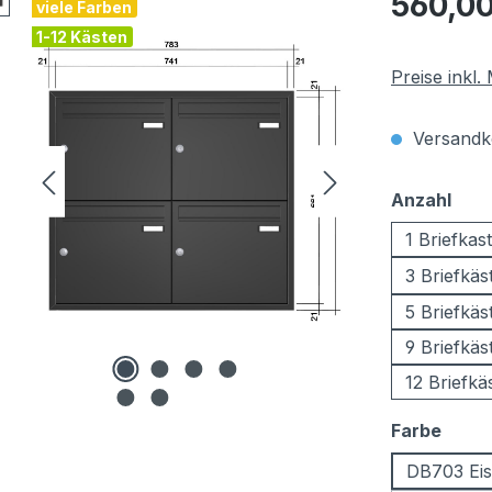
560,00
viele Farben
1-12 Kästen
Preise inkl
Versandko
aus
Anzahl
1 Briefkas
3 Briefkäs
5 Briefkäs
9 Briefkäs
12 Briefkä
ausw
Farbe
DB703 Eis