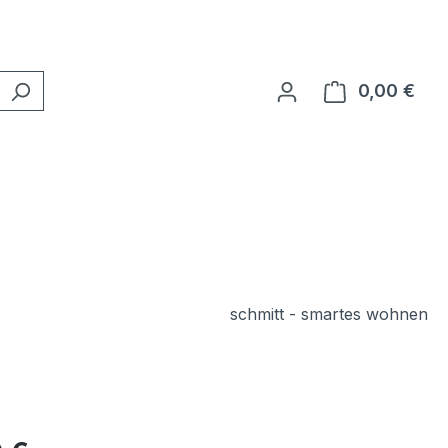
0,00 €
Ware
schmitt - smartes wohnen
eis: