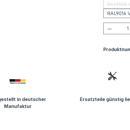
RAL9006 
RAL9016 V
Produkt
Produktnu
estellt in deutscher
Ersatzteile günstig li
Manufaktur