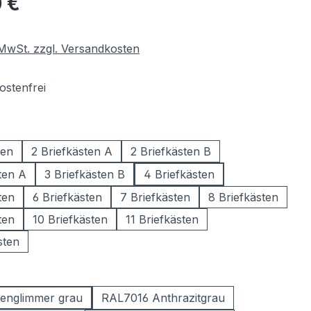
 €
. MwSt. zzgl. Versandkosten
stenfrei
wählen
ten
2 Briefkästen A
2 Briefkästen B
ten A
3 Briefkästen B
4 Briefkästen
ten
6 Briefkästen
7 Briefkästen
8 Briefkästen
ten
10 Briefkästen
11 Briefkästen
sten
ählen
englimmer grau
RAL7016 Anthrazitgrau