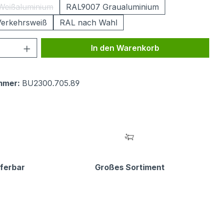
Weißaluminium
RAL9007 Graualuminium
(Diese Option ist zurzeit nicht verfügbar.)
erkehrsweiß
RAL nach Wahl
 Anzahl: Gib den gewünschten Wert ein 
In den Warenkorb
mmer:
BU2300.705.89
eferbar
Großes Sortiment