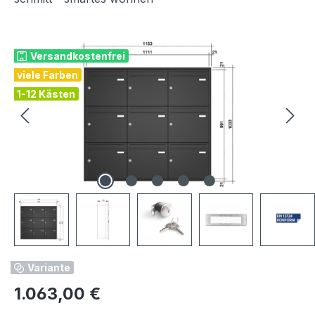
Bildergalerie überspringen
Versandkostenfrei
viele Farben
1-12 Kästen
Variante
Regulärer Preis:
1.063,00 €