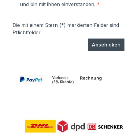
und bin mit ihnen einverstanden.
*
können einfach selbst ausgetauscht
werden- Türen sind mit
Hammerschrauben befestigt- einfache
Die mit einem Stern (*) markierten Felder sind
Ausrichtung nach Montage bzw.
Pflichtfelder.
Austuasch im Falle einer Beschädigung
durch Laien möglich
Abschicken