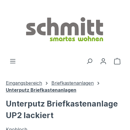
Zum Hauptinhalt springen
Ware
Eingangsbereich
Briefkastenanlagen
Unterputz Briefkastenanlagen
Unterputz Briefkastenanlage
UP2 lackiert
Knobloch