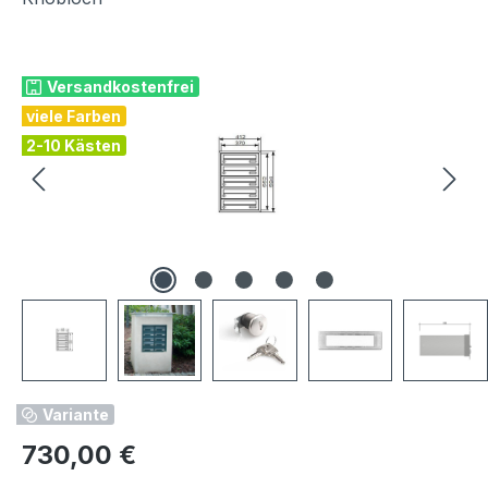
Bildergalerie überspringen
Versandkostenfrei
viele Farben
2-10 Kästen
Variante
Regulärer Preis:
730,00 €