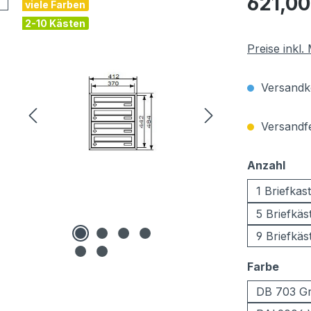
621,00
viele Farben
2-10 Kästen
Preise inkl
Versandko
Versandfer
aus
Anzahl
1 Briefkas
5 Briefkäs
9 Briefkäs
ausw
Farbe
DB 703 Gr