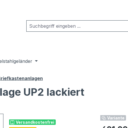
elstahlgeländer
Briefkastenanlagen
lage UP2 lackiert
Variante
Versandkostenfrei
Regulärer Pr