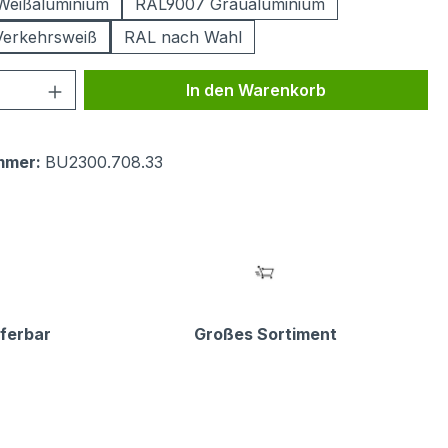
Weißaluminium
RAL9007 Graualuminium
Verkehrsweiß
RAL nach Wahl
 Anzahl: Gib den gewünschten Wert ein 
In den Warenkorb
mmer:
BU2300.708.33
eferbar
Großes Sortiment