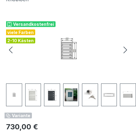
Bildergalerie überspringen
Versandkostenfrei
viele Farben
2-10 Kästen
Variante
Regulärer Preis:
730,00 €