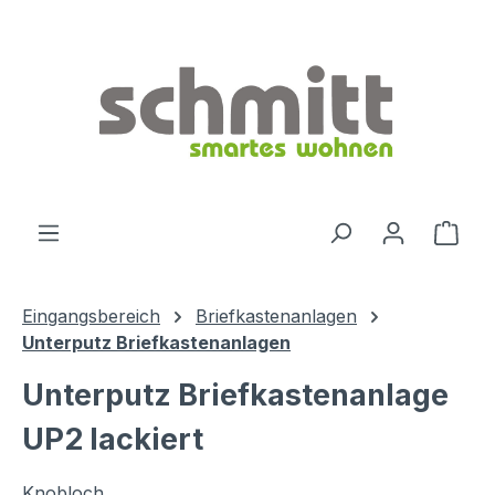
Zum Hauptinhalt springen
Ware
Eingangsbereich
Briefkastenanlagen
Unterputz Briefkastenanlagen
Unterputz Briefkastenanlage
UP2 lackiert
Knobloch