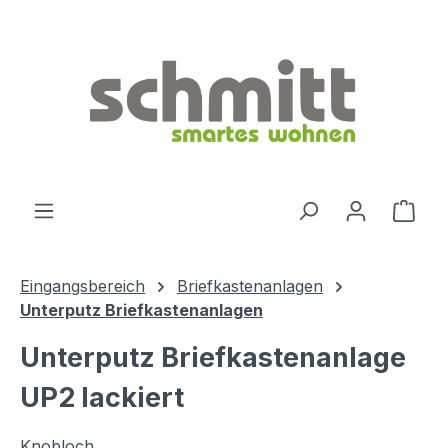
Zum Hauptinhalt springen
Ware
Eingangsbereich
Briefkastenanlagen
Unterputz Briefkastenanlagen
Unterputz Briefkastenanlage
UP2 lackiert
Knobloch