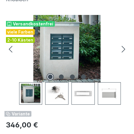
Bildergalerie überspringen
Versandkostenfrei
viele Farben
2-10 Kästen
Variante
Regulärer Preis:
346,00 €