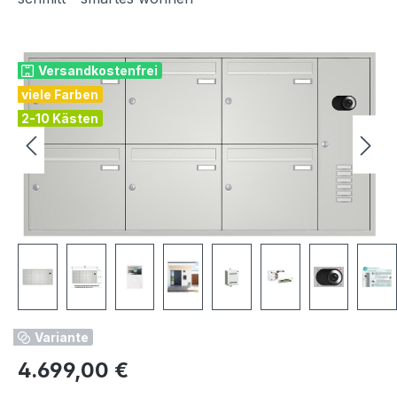
Bildergalerie überspringen
Versandkostenfrei
viele Farben
2-10 Kästen
Variante
Regulärer Preis:
4.699,00 €