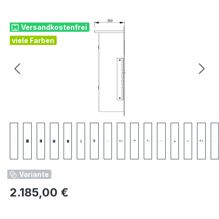
Bildergalerie überspringen
Versandkostenfrei
viele Farben
Variante
Regulärer Preis:
2.185,00 €