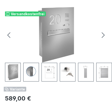
Bildergalerie überspringen
Versandkostenfrei
Variante
Regulärer Preis:
589,00 €