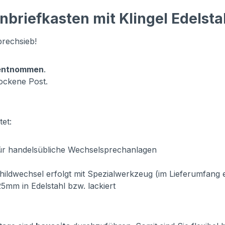
riefkasten mit Klingel Edelstah
prechsieb!
 entnommen
.
ockene Post.
et:
für handelsübliche Wechselsprechanlagen
ildwechsel erfolgt mit Spezialwerkzeug (im Lieferumfang 
5mm in Edelstahl bzw. lackiert