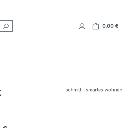
0,00 €
Ware
t
schmitt - smartes wohnen
eis: