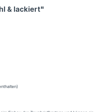
l & lackiert"
enthalten)