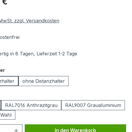
 €
. MwSt. zzgl. Versandkosten
stenfrei
tig in 8 Tagen, Lieferzeit 1-2 Tage
auswählen
ter
zhalter
ohne Distanzhalter
ählen
RAL7016 Anthrazitgrau
RAL9007 Graualuminium
 Wahl
 Anzahl: Gib den gewünschten Wert ein 
In den Warenkorb