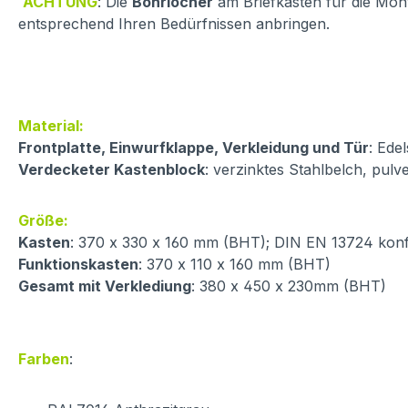
ACHTUNG
: Die
Bohrlöcher
am Briefkasten für die Mon
entsprechend Ihren Bedürfnissen anbringen.
Material:
Frontplatte, Einwurfklappe, Verkleidung und Tür
: Ede
Verdecketer Kastenblock
: verzinktes Stahlbelch, pul
Größe:
Kasten
: 370 x 330 x 160 mm (BHT); DIN EN 13724 kon
Funktionskasten
: 370 x 110 x 160 mm (BHT)
Gesamt mit Verklediung
: 380 x 450 x 230mm (BHT)
Farben
: