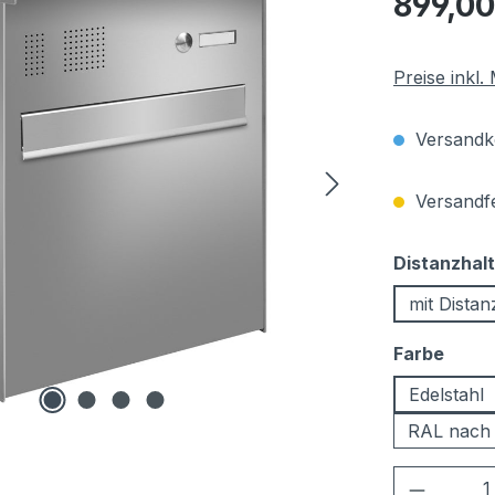
899,00
Preise inkl
Versandko
Versandfer
Distanzhal
mit Distan
ausw
Farbe
Edelstahl
RAL nach
Produkt