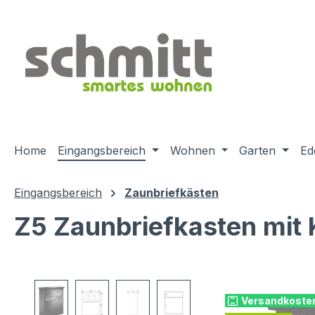
m Hauptinhalt springen
Zur Suche springen
Zur Hauptnavigation springen
Home
Eingangsbereich
Wohnen
Garten
Ed
Eingangsbereich
Zaunbriefkästen
Z5 Zaunbriefkasten mit K
Bildergalerie überspringen
Versandkosten