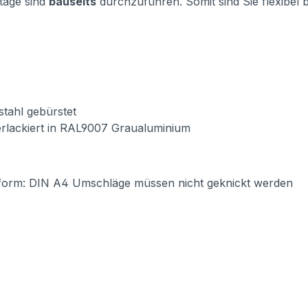
tage sind
bauseits
durchzuführen. Somit sind Sie flexibel
lstahl gebürstet
verlackiert in RAL9007 Graualuminium
form: DIN A4 Umschläge müssen nicht geknickt werden